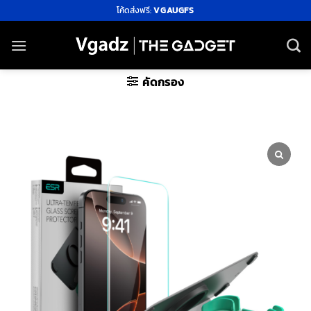
ข้าม
โค้ดส่งฟรี:
VGAUGFS
ไป
ยัง
เนื้อหา
คัดกรอง