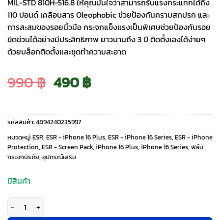
MIL-STD 810H-516.8 ให้คุณมั่นใจว่าสามารถรับแรงกระแทกได้ถึง
110 ปอนด์ เคลือบสาร Oleophobic ช่วยป้องกันคราบสกปรก และ
การสะสมของรอยนิ้วมือ กระจกแข็งแรงเป็นพิเศษช่วยป้องกันรอย
ขีดข่วนได้อย่างมีประสิทธิภาพ ยาวนานถึง 3 ปี ติดตั้งเองได้ง่ายๆ
ด้วยบล็อกติดตั้งและชุดทำความสะอาด
Original
Current
990
฿
490
฿
price
price
รหัสสินค้า:
4894240235997
was:
is:
หมวดหมู่:
ESR
,
ESR - iPhone 16 Plus
,
ESR - iPhone 16 Series
,
ESR - iPhone
Protection
,
ESR - Screen Pack
,
iPhone 16 Plus
,
iPhone 16 Series
,
ฟิล์ม
กระจกนิรภัย
,
อุปกรณ์เสริม
990 ฿.
490 ฿.
มีสินค้า
จำนวน ESR รุ่น Armorite-Screen Protector - ฟิล์ม iPhone 16 Plus - สี Clea