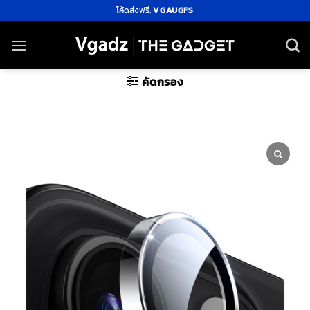
ข้าม
โค้ดส่งฟรี:
VGAUGFS
ไป
ยัง
เนื้อหา
คัดกรอง