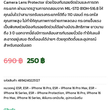
Camera Lens Protector ช่วยป้องกันรอยขีดข่วนและการตก
กระแทก ผ่านมาตรฐานการทดสอบจาก MIL-STD 810H-516.8 ให้
คุณมั่นใจว่าสามารถรับแรงกระแทกได้ถึง 110 ปอนด์ กระจกใส
คุณภาพสูง ไม่ทำให้คุณภาพการถ่ายภาพลดลง กระจกแข็งแรง
เป็นพิเศษช่วยป้องกันรอยขีดข่วนได้อย่างมีประสิทธิภาพ ยาวนาน
ถึง 3 ปี นอกจากนี้ยังมีการเคลือบสารกันรอยนิ้วมือ ทำให้เลนส์
สะอาดอยู่เสมอ ติดตั้งเองได้ง่ายๆ ด้วยชุดติดตั้งและอุปกรณ์
สำหรับถอดในเซต
Original
Current
690
฿
250
฿
price
price
รหัสสินค้า:
4894240225127
was:
is:
หมวดหมู่:
ESR
,
ESR - iPhone 16 Pro
,
ESR - iPhone 16 Pro Max
,
ESR -
iPhone 16 Series
,
ESR - iPhone Protection
,
iPhone 16 Pro
,
iPhone 16
Pro Max
,
iPhone 16 Series
,
ฟิล์มกระจกนิรภัย
,
อุปกรณ์เสริม
690 ฿.
250 ฿.
มีสินค้า