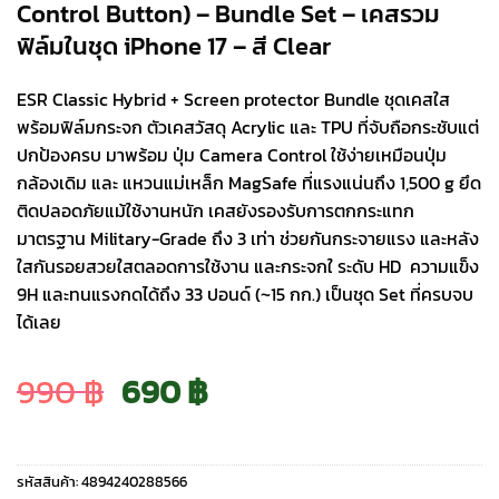
Control Button) – Bundle Set – เคสรวม
ฟิล์มในชุด iPhone 17 – สี Clear
ESR Classic Hybrid + Screen protector Bundle ชุดเคสใส
พร้อมฟิล์มกระจก ตัวเคสวัสดุ Acrylic และ TPU ที่จับถือกระชับแต่
ปกป้องครบ มาพร้อม ปุ่ม Camera Control ใช้ง่ายเหมือนปุ่ม
กล้องเดิม และ แหวนแม่เหล็ก MagSafe ที่แรงแน่นถึง 1,500 g ยึด
ติดปลอดภัยแม้ใช้งานหนัก เคสยังรองรับการตกกระแทก
มาตรฐาน Military-Grade ถึง 3 เท่า ช่วยกันกระจายแรง และหลัง
ใสกันรอยสวยใสตลอดการใช้งาน และกระจกใ ระดับ HD ความแข็ง
9H และทนแรงกดได้ถึง 33 ปอนด์ (~15 กก.) เป็นชุด Set ที่ครบจบ
ได้เลย
Original
Current
990
฿
690
฿
price
price
รหัสสินค้า:
4894240288566