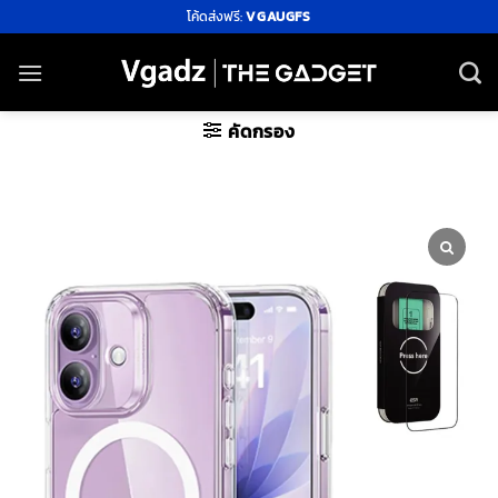
ข้าม
โค้ดส่งฟรี:
VGAUGFS
ไป
ยัง
เนื้อหา
คัดกรอง