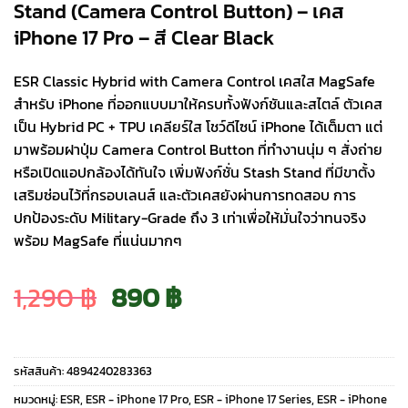
Stand (Camera Control Button) – เคส
iPhone 17 Pro – สี Clear Black
ESR Classic Hybrid with Camera Control เคสใส MagSafe
สำหรับ iPhone ที่ออกแบบมาให้ครบทั้งฟังก์ชันและสไตล์ ตัวเคส
เป็น Hybrid PC + TPU เคลียร์ใส โชว์ดีไซน์ iPhone ได้เต็มตา แต่
มาพร้อมฝาปุ่ม Camera Control Button ที่ทำงานนุ่ม ๆ สั่งถ่าย
หรือเปิดแอปกล้องได้ทันใจ เพิ่มฟังก์ชั่น Stash Stand ที่มีขาตั้ง
เสริมซ่อนไว้ที่กรอบเลนส์ และตัวเคสยังผ่านการทดสอบ การ
ปกป้องระดับ Military-Grade ถึง 3 เท่าเพื่อให้มั่นใจว่าทนจริง
พร้อม MagSafe ที่แน่นมากๆ
Original
Current
1,290
฿
890
฿
price
price
รหัสสินค้า:
4894240283363
was:
is:
หมวดหมู่:
ESR
,
ESR - iPhone 17 Pro
,
ESR - iPhone 17 Series
,
ESR - iPhone