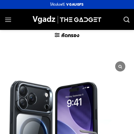
ข้าม
โค้ดส่งฟรี:
VGAUGFS
ไป
ยัง
เนื้อหา
คัดกรอง