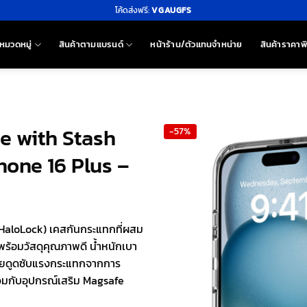
โค้ดส่งฟรี:
VGAUGFS
หมวดหมู่
สินค้าตามแบรนด์
หน้าร้าน/ตัวแทนจำหน่าย
สินค้าราคาพ
se with Stash
-57%
hone 16 Plus –
(HaloLock) เคสกันกระแทกที่ผสม
พร้อมวัสดุคุณภาพดี น้ำหนักเบา
ช่วยดูดซับแรงกระแทกจากการ
วมกับอุปกรณ์เสริม Magsafe