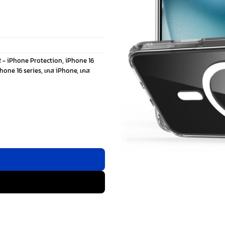
 - iPhone Protection
,
iPhone 16
hone 16 series
,
เคส iPhone
,
เคส
nd (HaloLock) - เคส iPhone 16 Plus - สี Clear ชิ้น