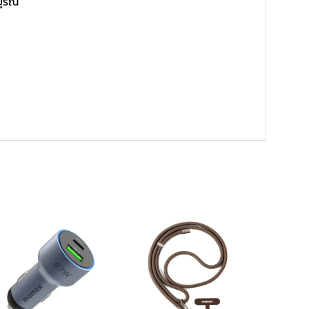
บูรณ์