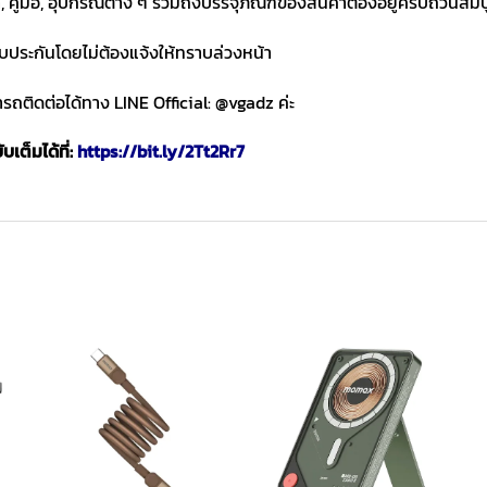
า, คู่มือ, อุปกรณ์ต่าง ๆ รวมถึงบรรจุภัณฑ์ของสินค้าต้องอยู่ครบถ้วนสม
ับประกันโดยไม่ต้องแจ้งให้ทราบล่วงหน้า
ถติดต่อได้ทาง LINE Official: @vgadz ค่ะ
เต็มได้ที่:
https://bit.ly/2Tt2Rr7