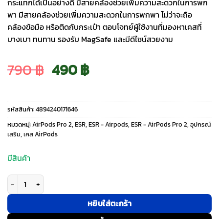
กระแทกได้เป็นอย่างดี มีสายคล้องช่วยเพิ่มความสะดวกในการพก
พา มีสายคล้องช่วยเพิ่มความสะดวกในการพกพา ไม่ว่าจะถือ
คล้องข้อมือ หรือติดกับกระเป๋า ตอบโจทย์ผู้ใช้งานที่มองหาเคสที่
บางเบา ทนทาน รองรับ MagSafe และมีดีไซน์สวยงาม
Original
Current
790
฿
490
฿
price
price
รหัสสินค้า:
4894240171646
was:
is:
หมวดหมู่:
AirPods Pro 2
,
ESR
,
ESR - Airpods
,
ESR - AirPods Pro 2
,
อุปกรณ์
เสริม
,
เคส AirPods
790 ฿.
490 ฿.
มีสินค้า
จำนวน ESR รุ่น Orbit Hybrid with HaloLock - เคส AirPods Pro 2/1 - สี Blac
หยิบใส่ตะกร้า