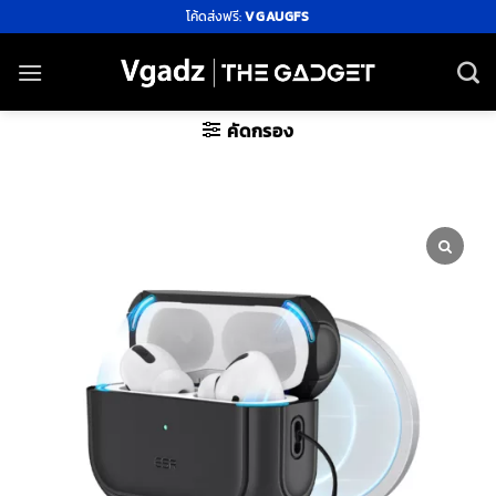
ข้าม
โค้ดส่งฟรี:
VGAUGFS
ไป
ยัง
เนื้อหา
คัดกรอง