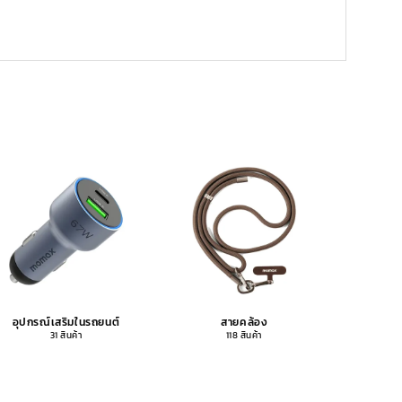
อุปกรณ์เสริมในรถยนต์
สายคล้อง
อุปกรณ
31 สินค้า
118 สินค้า