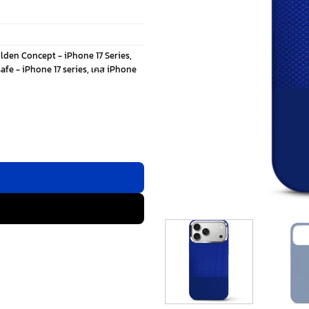
lden Concept - iPhone 17 Series
,
afe - iPhone 17 series
,
เคส iPhone
hone 17 Pro - สี Deep Blue ชิ้น