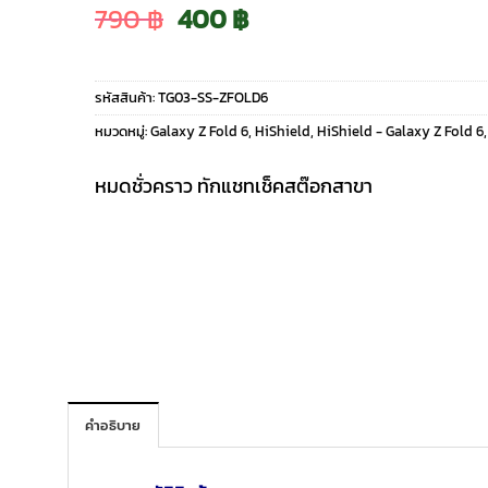
Original
Current
790
฿
400
฿
price
price
รหัสสินค้า:
TG03-SS-ZFOLD6
was:
is:
หมวดหมู่:
Galaxy Z Fold 6
,
HiShield
,
HiShield - Galaxy Z Fold 6
790 ฿.
400 ฿.
หมดชั่วคราว ทักแชทเช็คสต๊อกสาขา
คำอธิบาย