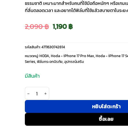
ธรรมชาติ เหมาะมากสำหรับคนที่ใช้มือถือหนักๆ หรือเกมเ
ที่ลื่นตลอดเวลา และอยากได้ฟิล์มที่ใช้แล้วสบายตาในระยะย
Original
Current
2,090
฿
1,190
฿
price
price
รหัสสินค้า:
4711630742814
was:
is:
หมวดหมู่:
HODA
,
Hoda - iPhone 17 Pro Max
,
Hoda - iPhone 17 S
Series
,
ฟิล์มกระจกนิรภัย
,
อุปกรณ์เสริม
2,090 ฿.
1,190 ฿.
มีสินค้า
จำนวน Hoda รุ่น 3D Anti-Reflection (Matte) Full 
หยิบใส่ตะกร้า
ซื้อเลย