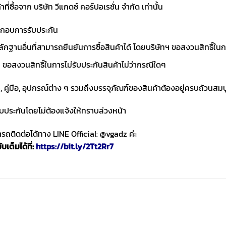
าที่ซื้อจาก บริษัท วีแกดซ์ คอร์ปอเรชั่น จำกัด เท่านั้น
ประกอบการรับประกัน
ักฐานอื่นที่สามารถยืนยันการซื้อสินค้าได้ โดยบริษัทฯ ขอสงวนสิทธ
ขอสงวนสิทธิ์ในการไม่รับประกันสินค้าไม่ว่ากรณีใดๆ
า, คู่มือ, อุปกรณ์ต่าง ๆ รวมถึงบรรจุภัณฑ์ของสินค้าต้องอยู่ครบถ้วนสม
ับประกันโดยไม่ต้องแจ้งให้ทราบล่วงหน้า
ถติดต่อได้ทาง LINE Official: @vgadz ค่ะ
เต็มได้ที่:
https://bit.ly/2Tt2Rr7