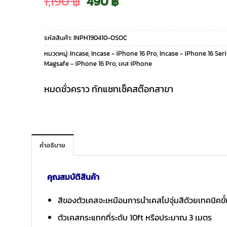
Original
Current
1,190
฿
490
฿
price
price
รหัสสินค้า:
INPH190410-OSOC
was:
is:
หมวดหมู่:
Incase
,
Incase - iPhone 16 Pro
,
Incase - iPhone 16 Ser
Magsafe - iPhone 16 Pro
,
เคส iPhone
1,190 ฿.
490 ฿.
หมดชั่วคราว ทักแชทเช็คสต๊อกสาขา
คำอธิบาย
คุณสมบัติสินค้า
สีของตัวเคสจะเหมือนการนำเคสไปจุ่มสีด้วยเทคนิคขั้น
ตัวเคสกระแทกที่ระดับ 10ft หรือประมาณ 3 เมตร