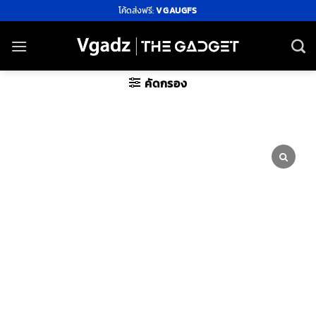
ข้าม
โค้ดส่งฟรี:
VGAUGFS
ไป
ยัง
เนื้อหา
คัดกรอง