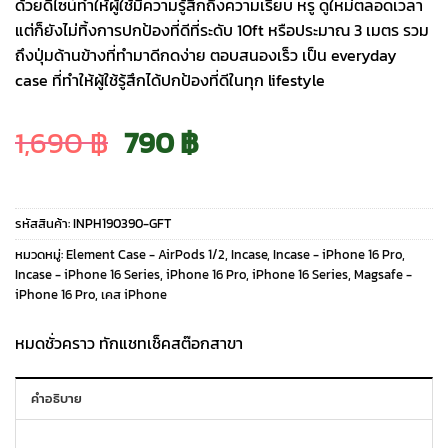
ด้วยดีไซน์ทำให้ผู้ใช้มีความรู้สึกถึงความเรียบ หรู ดูใหม่ตลอดเวลา
แต่ก็ยังไม่ทิ้งการปกป้องที่ดีที่ระดับ 10ft หรือประมาณ 3 เมตร รวม
ถึงปุ่มด้านข้างที่ทำมาดีกดง่าย ตอบสนองเร็ว เป็น everyday
case ที่ทำให้ผู้ใช้รู้สึกได้ปกป้องที่ดีในทุก lifestyle
Original
Current
1,690
฿
790
฿
price
price
รหัสสินค้า:
INPH190390-GFT
was:
is:
หมวดหมู่:
Element Case - AirPods 1/2
,
Incase
,
Incase - iPhone 16 Pro
,
Incase - iPhone 16 Series
,
iPhone 16 Pro
,
iPhone 16 Series
,
Magsafe -
iPhone 16 Pro
,
เคส iPhone
1,690 ฿.
790 ฿.
หมดชั่วคราว ทักแชทเช็คสต๊อกสาขา
คำอธิบาย