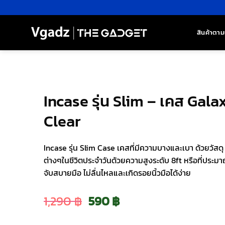
ข้าม
ไป
ยัง
สินค้าตาม
เนื้อหา
Incase รุ่น Slim – เคส Gala
Clear
Incase รุ่น Slim Case เคสที่มีความบางและเบา ด้วยวัสด
ต่างๆในชีวิตประจำวันด้วยความสูงระดับ 8ft หรือที่ประมา
จับสบายมือ ไม่ลื่นไหลและเกิดรอยนิ้วมือได้ง่าย
Original
Current
1,290
฿
590
฿
price
price