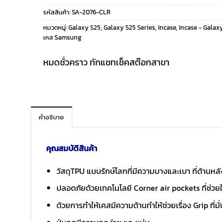
รหัสสินค้า:
SA-2076-CLR
was:
is:
หมวดหมู่:
Galaxy S25
,
Galaxy S25 Series
,
Incase
,
Incase - Galax
เคส Samsung
1,290 ฿.
590 ฿.
หมดชั่วคราว ทักแชทเช็คสต๊อกสาขา
คำอธิบาย
คุณสมบัติสินค้า
วัสดุTPU แบบรักษ์โลกที่มีความบางและเบา ที่ด้านหล
ปลอดภัยด้วยเทคโนโลยี Corner air pockets ที่ช่วย
ด้วยการทำให้เคสมีความด้านทำให้ช่วยเรื่อง Grip ที่มั