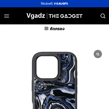
ข้าม
โค้ดส่งฟรี:
VGAUGFS
ไป
ยัง
เนื้อหา
คัดกรอง