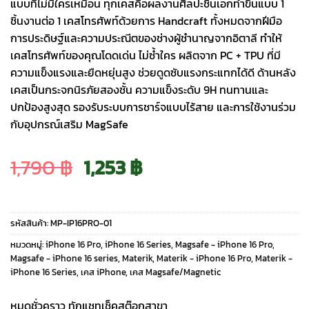
แบบที่ไม่มีใครเหมือน ทุกเคสคือผลงานศิลปะชิ้นเอกทำขึ้นแบบ 1
ชิ้นงานต่อ 1 เคสโทรศัพท์ด้วยการ Handcraft ทั้งหมดจากฝีมือ
การประดิษฐ์และความประณีตของช่างผู้ชำนาญจากอิตาลี ทำให้
เคสโทรศัพท์ของคุณโดดเด่น ไม่ซ้ำใคร ผลิตจาก PC + TPU ที่มี
ความแข็งแรงและยืดหยุ่นสูง ช่วยดูดซับแรงกระแทกได้ดี ด้านหลัง
เคสเป็นกระจกนิรภัยสองชั้น ความแข็งระดับ 9H ทนทานและ
ปกป้องสูงสุด รองรับระบบการชาร์จแบบไร้สาย และการใช้งานร่วม
กับอุปกรณ์เสริม MagSafe
Original
Current
1,790
฿
1,253
฿
price
price
รหัสสินค้า:
MP-IP16PRO-01
was:
is:
หมวดหมู่:
iPhone 16 Pro
,
iPhone 16 Series
,
Magsafe - iPhone 16 Pro
,
Magsafe - iPhone 16 series
,
Materik
,
Materik - iPhone 16 Pro
,
Materik -
iPhone 16 Series
,
เคส iPhone
,
เคส Magsafe/Magnetic
1,790 ฿.
1,253 ฿.
หมดชั่วคราว ทักแชทเช็คสต๊อกสาขา