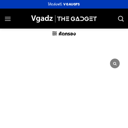
ข้าม
โค้ดส่งฟรี:
VGAUGFS
ไป
ยัง
เนื้อหา
คัดกรอง