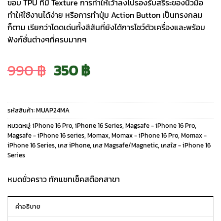
ขอบ TPU ที่มี Texture การทำให้เว้าลงไปรองรับสรีระของนิ้วมือ
ทำให้ใช้งานได้ง่าย หรือการทำปุ่ม Action Button เป็นทรงกลม
ก็ตาม เรียกว่าโดดเด่นทั้งสีสันที่ยังได้การโชว์ตัวเครื่องและพร้อม
ฟังก์ชั่นต่างๆที่ครบมากๆ
Original
Current
990
฿
350
฿
price
price
รหัสสินค้า:
MUAP24MA
was:
is:
หมวดหมู่:
iPhone 16 Pro
,
iPhone 16 Series
,
Magsafe - iPhone 16 Pro
,
Magsafe - iPhone 16 series
,
Momax
,
Momax - iPhone 16 Pro
,
Momax -
iPhone 16 Series
,
เคส iPhone
,
เคส Magsafe/Magnetic
,
เคสใส - iPhone 16
990 ฿.
350 ฿.
Series
หมดชั่วคราว ทักแชทเช็คสต๊อกสาขา
คำอธิบาย