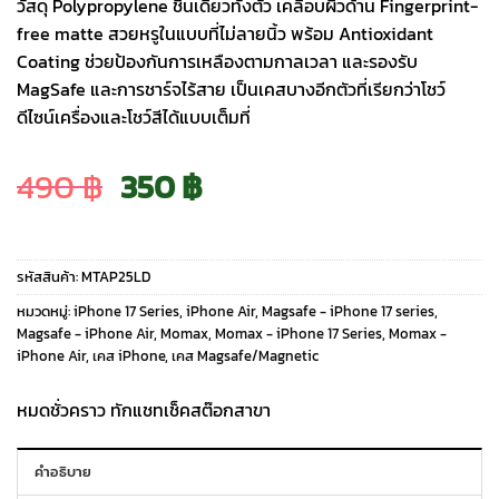
วัสดุ Polypropylene ชิ้นเดียวทั้งตัว เคลือบผิวด้าน Fingerprint-
free matte สวยหรูในแบบที่ไม่ลายนิ้ว พร้อม Antioxidant
Coating ช่วยป้องกันการเหลืองตามกาลเวลา และรองรับ
MagSafe และการชาร์จไร้สาย เป็นเคสบางอีกตัวที่เรียกว่าโชว์
ดีไซน์เครื่องและโชว์สีได้แบบเต็มที่
Original
Current
490
฿
350
฿
price
price
รหัสสินค้า:
MTAP25LD
was:
is:
หมวดหมู่:
iPhone 17 Series
,
iPhone Air
,
Magsafe - iPhone 17 series
,
Magsafe - iPhone Air
,
Momax
,
Momax - iPhone 17 Series
,
Momax -
iPhone Air
,
เคส iPhone
,
เคส Magsafe/Magnetic
490 ฿.
350 ฿.
หมดชั่วคราว ทักแชทเช็คสต๊อกสาขา
คำอธิบาย