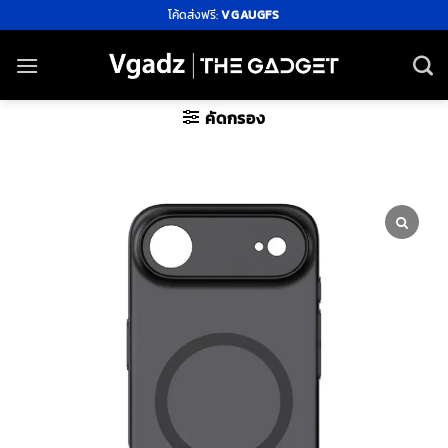
ข้าม
โค้ดส่งฟรี:
VGAUGFS
ไป
ยัง
เนื้อหา
คัดกรอง