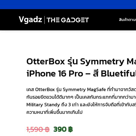
ข้าม
ไป
ยัง
สินค้าตาม
เนื้อหา
OtterBox รุ่น Symmetry M
iPhone 16 Pro – สี Bluetifu
เคส OtterBox รุ่น Symmetry MagSafe ที่ทำมาจากวัสด
กันรอยขีดขวนได้ดีมากๆ เป็นเคสกันกระแทกที่มากกว่า
Military Standy ถึง 3 เท่า และยังให้การจับถือที่เข้ากับสร
ความหนาที่เพิ่มขึ้นมากเกินไป
Original
Current
1,590
฿
390
฿