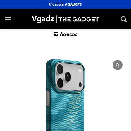
ข้าม
โค้ดส่งฟรี:
VGAUGFS
ไป
ยัง
เนื้อหา
คัดกรอง