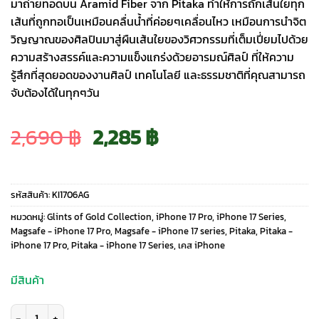
มาถ่ายทอดบน Aramid Fiber จาก Pitaka ทำให้การถักเส้นใยทุก
เส้นที่ถูกทอเป็นเหมือนคลื่นน้ำที่ค่อยๆเคลื่อนไหว เหมือนการนำจิต
วิญญาณของศิลปินมาสู่ผืนเส้นใยของวิศวกรรมที่เต็มเปี่ยมไปด้วย
ความสร้างสรรค์และความแข็งแกร่งด้วยอารมณ์ศิลป์ ที่ให้ความ
รู้สึกที่สุดยอดของงานศิลป์ เทคโนโลยี และธรรมชาติที่คุณสามารถ
จับต้องได้ในทุกๆวัน
Original
Current
2,690
฿
2,285
฿
price
price
รหัสสินค้า:
KI1706AG
was:
is:
หมวดหมู่:
Glints of Gold Collection
,
iPhone 17 Pro
,
iPhone 17 Series
,
Magsafe - iPhone 17 Pro
,
Magsafe - iPhone 17 series
,
Pitaka
,
Pitaka -
iPhone 17 Pro
,
Pitaka - iPhone 17 Series
,
เคส iPhone
2,690 ฿.
2,285 ฿.
มีสินค้า
จำนวน Pitaka รุ่น Glints of Gold - เคส iPhone 17 Pro - สี Lucid Blue ชิ้น