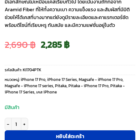
มีเอกลักษณ์ไม่เหมือนเคสเรียบทั่วไป โดยเน้นงานถักทอจาก
Aramid Fiber ที่ให้ทั้งความเบา ความแข็งแรง และสัมผัสที่มีมิติ
ช่วยให้ได้เคสที่บางมากแต่ยังดูมีรายละเอียดและคาแรกเตอร์ชัด
พร้อมดีไซน์ที่เรียบหรู ทันสมัย และมีความแฟชั่นอยู่ในตัว
Original
Current
2,690
฿
2,285
฿
price
price
รหัสสินค้า:
KI1704PTK
was:
is:
หมวดหมู่:
iPhone 17 Pro
,
iPhone 17 Series
,
Magsafe - iPhone 17 Pro
,
Magsafe - iPhone 17 series
,
Pitaka
,
Pitaka - iPhone 17 Pro
,
Pitaka -
iPhone 17 Series
,
เคส iPhone
2,690 ฿.
2,285 ฿.
มีสินค้า
จำนวน PITAKA รุ่น Monogram Leaping Edge Case - เคส iPhone 17 Pro - ส
หยิบใส่ตะกร้า