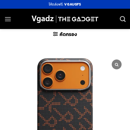
ข้าม
โค้ดส่งฟรี:
VGAUGFS
ไป
ยัง
เนื้อหา
คัดกรอง