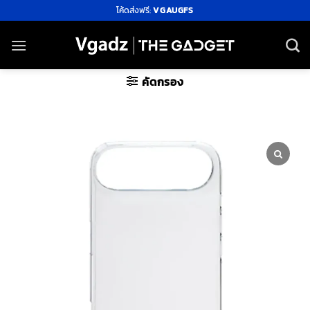
ข้าม
โค้ดส่งฟรี:
VGAUGFS
ไป
ยัง
เนื้อหา
คัดกรอง