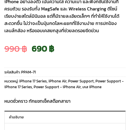
iPhone อย่างลงตัว เน้นความใส ความเบา และฟังก์ชันใช้งานที่
ครบถ้วน รองรับทั้ง MagSafe และ Wireless Charging ดีไซน์
เรียบง่ายสไตล์มินิมอล แต่ก็มีรายละเอียดเล็กๆ ที่ทำให้ใช้งานได้
สะดวกขึ้น ไม่ว่าจะเป็นปุ่มกดโลหะแยกที่ใช้งานง่าย การปกป้อง
เลนส์กล้อง หรือขอบเคสยกสูงที่ช่วยลดรอยขีดข่วน
Original
Current
990
฿
690
฿
price
price
รหัสสินค้า:
PPAM-71
was:
is:
หมวดหมู่:
iPhone 17 Series
,
iPhone Air
,
Power Support
,
Power Support -
iPhone 17 Series
,
Power Support - iPhone Air
,
เคส iPhone
990 ฿.
690 ฿.
หมดชั่วคราว ทักแชทเช็คสต๊อกสาขา
คำอธิบาย