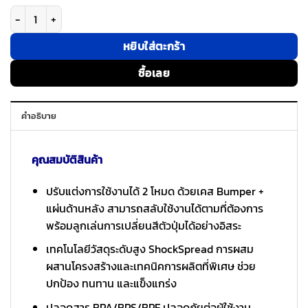
จำนวน Rhinoshield รุ่น Mod NX with Camera Button (MagSafe) - เคส iPho
หยิบใส่ตะกร้า
ซื้อเลย
คำอธิบาย
คุณสมบัติสินค้า
ปรับแต่งการใช้งานได้ 2 โหมด ด้วยเคส Bumper +
แผ่นด้านหลัง สามารถสลับใช้งานได้ตามที่ต้องการ
พร้อมลูกเล่นการเปลี่ยนสีตัวปุ่มได้อย่างอิสระ
เทคโนโลยีวัสดุระดับสูง ShockSpread การผสม
ผสานโครงสร้างและเทคนิคการผลิตที่พิเศษ ช่วย
ปกป้อง ทนทาน และแข็งแกร่ง
ปลอดสาร BPA/BPS/BPF ปลอดภัยต่อผู้ใช้งาน