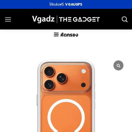
ข้าม
โค้ดส่งฟรี:
VGAUGFS
ไป
ยัง
เนื้อหา
คัดกรอง