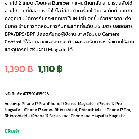
งานได้ 2 โหมด ด้วยเคส Bumper + แผ่นด้านหลัง สามารถสลับใช้
งานได้ตามที่ต้องการ ทำให้โชว์สีสันตัวเครื่องได้อย่างเต็มที่ และยัง
คงคุณสมบัติการกันกระแทกเอาไว้ เหนือไปอีกขั้นด้วยการตกแต่ง
ปุ่มกด ผ่านการทดสอบการกันกระแทกที่ระดับ 3.5 เมตร ปลอดสาร
BPA/BPS/BPF ปลอดภัยต่อผู้ใช้งาน มาพร้อมปุ่ม Camera
Control ที่ใช้งานง่ายและสะดวก ตัวเคสรองรับการชาร์จแบบไร้สาย
และอุปกรณ์เสริมผ่าน Magsafe ได้
Original
Current
1,390
฿
1,110
฿
price
price
รหัสสินค้า:
4711592495926
was:
is:
หมวดหมู่:
iPhone 17 Pro
,
iPhone 17 Series
,
Magsafe - iPhone 17 Pro
,
Magsafe - iPhone 17 series
,
Rhinoshield
,
Rhinoshield - iPhone 17 Pro
,
Rhinoshield - iPhone 17 Series
,
เคส iPhone
,
เคส Magsafe/Magnetic
1,390 ฿.
1,110 ฿.
มีสินค้า