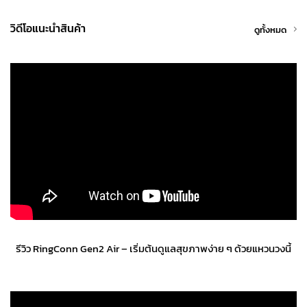
วิดีโอแนะนำสินค้า
ดูทั้งหมด
รีวิว RingConn Gen2 Air – เริ่มต้นดูแลสุขภาพง่าย ๆ ด้วยแหวนวงนี้