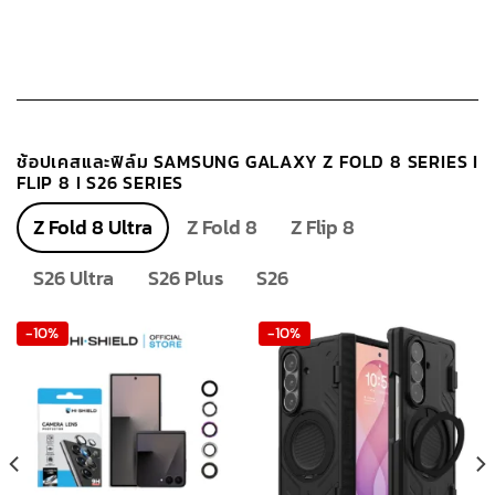
ช้อปเคสและฟิล์ม SAMSUNG GALAXY Z FOLD 8 SERIES I
FLIP 8 I S26 SERIES
Z Fold 8 Ultra
Z Fold 8
Z Flip 8
S26 Ultra
S26 Plus
S26
-10%
-10%