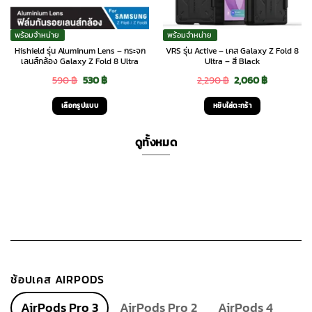
พร้อมจำหน่าย
พร้อมจำหน่าย
Hishield รุ่น Aluminum Lens – กระจก
VRS รุ่น Active – เคส Galaxy Z Fold 8
เลนส์กล้อง Galaxy Z Fold 8 Ultra
Ultra – สี Black
Original
Current
Original
Current
590
฿
530
฿
2,290
฿
2,060
฿
price
price
price
price
เลือกรูปแบบ
หยิบใส่ตะกร้า
was:
is:
was:
is:
This
590 ฿.
530 ฿.
2,290 ฿.
2,060 ฿.
product
ดูทั้งหมด
has
multiple
variants.
The
options
may
be
chosen
ช้อปเคส AIRPODS
on
the
AirPods Pro 3
AirPods Pro 2
AirPods 4