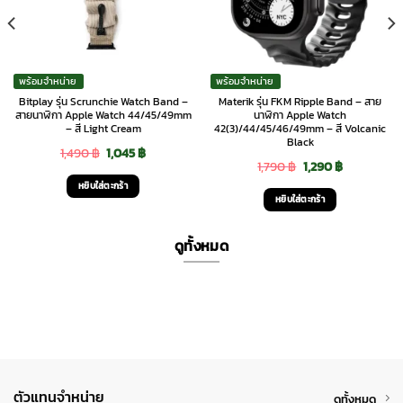
พร้อมจำหน่าย
พร้อมจำหน่าย
Bitplay รุ่น Scrunchie Watch Band –
Materik รุ่น FKM Ripple Band – สาย
สายนาฬิกา Apple Watch 44/45/49mm
นาฬิกา Apple Watch
– สี Light Cream
42(3)/44/45/46/49mm – สี Volcanic
Black
Original
Current
1,490
฿
1,045
฿
Original
Current
1,790
฿
1,290
฿
price
price
หยิบใส่ตะกร้า
price
price
was:
is:
หยิบใส่ตะกร้า
was:
is:
1,490 ฿.
1,045 ฿.
1,790 ฿.
1,290 ฿.
ดูทั้งหมด
ตัวแทนจำหน่าย
ดูทั้งหมด