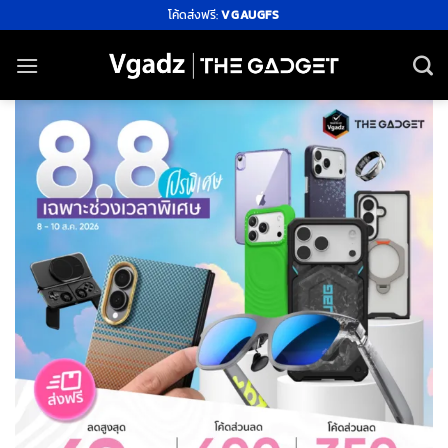
ข้าม
โค้ดส่งฟรี:
VGAUGFS
ไป
ยัง
เนื้อหา