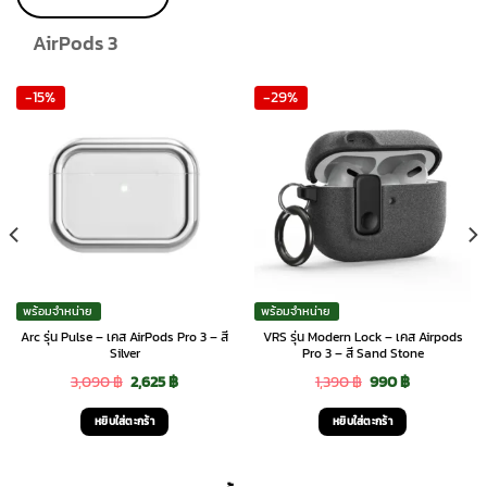
product
page
AirPods 3
-15%
-29%
พร้อมจำหน่าย
พร้อมจำหน่าย
Arc รุ่น Pulse – เคส AirPods Pro 3 – สี
VRS รุ่น Modern Lock – เคส Airpods
Silver
Pro 3 – สี Sand Stone
Original
Current
Original
Current
3,090
฿
2,625
฿
1,390
฿
990
฿
price
price
price
price
หยิบใส่ตะกร้า
หยิบใส่ตะกร้า
was:
is:
was:
is:
3,090 ฿.
2,625 ฿.
1,390 ฿.
990 ฿.