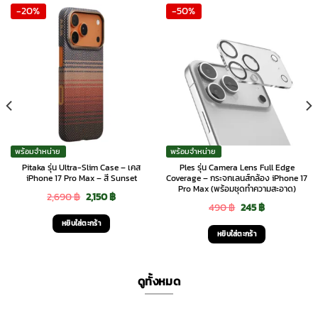
-20%
-50%
พร้อมจำหน่าย
พร้อมจำหน่าย
Pitaka รุ่น Ultra-Slim Case – เคส
Ples รุ่น Camera Lens Full Edge
iPhone 17 Pro Max – สี Sunset
Coverage – กระจกเลนส์กล้อง iPhone 17
Pro Max (พร้อมชุดทำความสะอาด)
Original
Current
2,690
฿
2,150
฿
Original
Current
490
฿
245
฿
price
price
หยิบใส่ตะกร้า
price
price
was:
is:
หยิบใส่ตะกร้า
was:
is:
2,690 ฿.
2,150 ฿.
490 ฿.
245 ฿.
ดูทั้งหมด