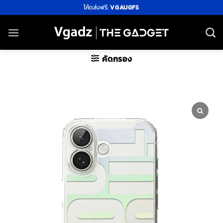
ข้าม
โค้ดส่งฟรี:
VGAUGFS
ไป
ยัง
เนื้อหา
คัดกรอง