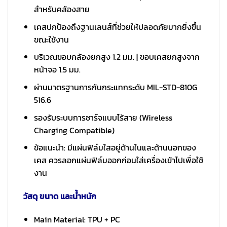
สำหรับคล้องสาย
เคสปกป้องถึงฐานเลนส์ที่ช่วยให้ปลอดภัยมากยิ่งขึ้น
ขณะใช้งาน
บริเวณขอบกล้องยกสูง 1.2 มม. | ขอบเคสยกสูงจาก
หน้าจอ 1.5 มม.
ผ่านมาตรฐานการกันกระแทกระดับ MIL-STD-810G
516.6
รองรับระบบการชาร์จแบบไร้สาย (Wireless
Charging Compatible)
ข้อแนะนำ: มีแผ่นฟิล์มใสอยู่ด้านในและด้านนอกของ
เคส ควรลอกแผ่นฟิล์มออกก่อนใส่เครื่องเข้าไปเพื่อใช้
งาน
วัสดุ ขนาด และน้ำหนัก
Main Material: TPU + PC