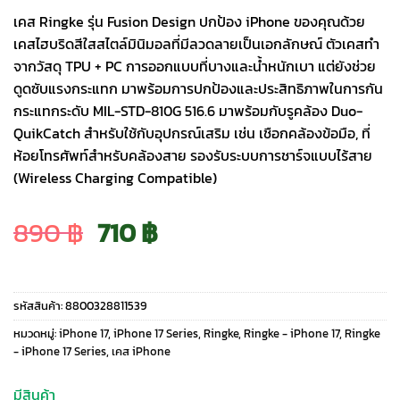
เคส Ringke รุ่น Fusion Design ปกป้อง iPhone ของคุณด้วย
เคสไฮบริดสีใสสไตล์มินิมอลที่มีลวดลายเป็นเอกลักษณ์ ตัวเคสทำ
จากวัสดุ TPU + PC การออกแบบที่บางและน้ำหนักเบา แต่ยังช่วย
ดูดซับแรงกระแทก มาพร้อมการปกป้องและประสิทธิภาพในการกัน
กระแทกระดับ MIL-STD-810G 516.6 มาพร้อมกับรูคล้อง Duo-
QuikCatch สำหรับใช้กับอุปกรณ์เสริม เช่น เชือกคล้องข้อมือ, ที่
ห้อยโทรศัพท์สำหรับคล้องสาย รองรับระบบการชาร์จแบบไร้สาย
(Wireless Charging Compatible)
Original
Current
890
฿
710
฿
price
price
รหัสสินค้า:
8800328811539
was:
is:
หมวดหมู่:
iPhone 17
,
iPhone 17 Series
,
Ringke
,
Ringke - iPhone 17
,
Ringke
- iPhone 17 Series
,
เคส iPhone
890 ฿.
710 ฿.
มีสินค้า