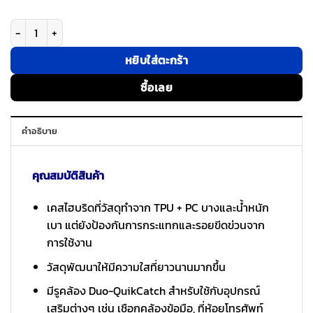
จำนวน Ringke รุ่น Fusion Design - เคส iPhone 17 - สี Seoul ชิ้น
หยิบใส่ตะกร้า
ซื้อเลย
คำอธิบาย
คุณสมบัติสินค้า
เคสไฮบริดที่วัสดุทำจาก TPU + PC บางและน้ำหนัก
เบา แต่ยังป้องกันการกระแทกและรอยขีดข่วนจาก
การใช้งาน
วัสดุพัฒนาให้มีความใสที่ยาวนานมากขึ้น
มีรูคล้อง Duo-QuikCatch สำหรับใช้กับอุปกรณ์
เสริมต่างๆ เช่น เชือกคล้องข้อมือ, ที่ห้อยโทรศัพท์