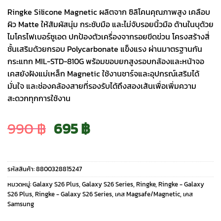
Ringke Silicone Magnetic ผลิตจาก ซิลิโคนคุณภาพสูง เคลือบ
ผิว Matte ให้สัมผัสนุ่ม กระชับมือ และไม่จับรอยนิ้วมือ ด้านในบุด้วย
ไมโครไฟเบอร์ซูเอด ปกป้องตัวเครื่องจากรอยขีดข่วน โครงสร้างสี่
ชั้นเสริมด้วยกรอบ Polycarbonate แข็งแรง ผ่านมาตรฐานกัน
กระแทก MIL-STD-810G พร้อมขอบยกสูงรอบกล้องและหน้าจอ
เคสยังฝังแม่เหล็ก Magnetic ใช้งานชาร์จและอุปกรณ์เสริมได้
มั่นใจ และช่องคล้องสายที่รองรับได้ถึงสองเส้นเพื่อเพิ่มความ
สะดวกทุกการใช้งาน
Original
Current
990
฿
695
฿
price
price
รหัสสินค้า:
8800328815247
was:
is:
หมวดหมู่:
Galaxy S26 Plus
,
Galaxy S26 Series
,
Ringke
,
Ringke - Galaxy
S26 Plus
,
Ringke - Galaxy S26 Series
,
เคส Magsafe/Magnetic
,
เคส
Samsung
990 ฿.
695 ฿.