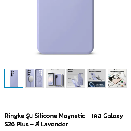
Ringke รุ่น Silicone Magnetic – เคส Galaxy
S26 Plus – สี Lavender