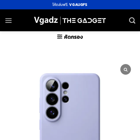
ข้าม
โค้ดส่งฟรี:
VGAUGFS
ไป
ยัง
เนื้อหา
คัดกรอง