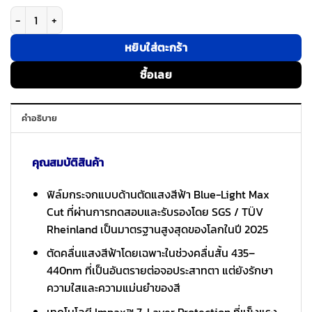
จำนวน Simmpo รุ่น Anti-Blue Light (Matte) - ฟิล์มกระจก iPhone Air ชิ้น
หยิบใส่ตะกร้า
ซื้อเลย
คำอธิบาย
คุณสมบัติสินค้า
ฟิล์มกระจกแบบด้านตัดแสงสีฟ้า Blue-Light Max
Cut ที่ผ่านการทดสอบและรับรองโดย SGS / TÜV
Rheinland เป็นมาตรฐานสูงสุดของโลกในปี 2025
ตัดคลื่นแสงสีฟ้าโดยเฉพาะในช่วงคลื่นสั้น 435–
440nm ที่เป็นอันตรายต่อจอประสาทตา แต่ยังรักษา
ความใสและความแม่นยำของสี
เทคโนโลยี Impax™ 7-Layer Protection ที่แข็งแรง