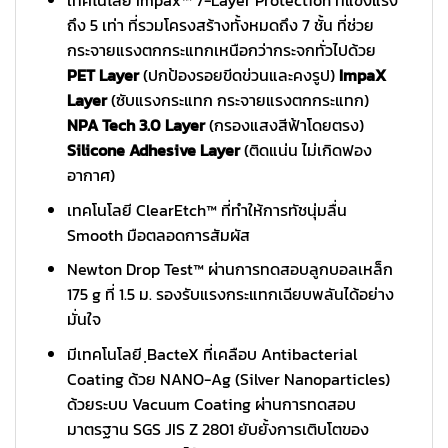
ถึง 5 เท่า ที่รวมโครงสร้างทั้งหมดถึง 7 ชั้น ที่ช่วย
กระจายแรงตกกระแทกเหนือกว่ากระจกทั่วไปด้วย
PET Layer
(ปกป้องรอยขีดข่วนและคงรูป)
ImpaX
Layer
(ซับแรงกระแทก กระจายแรงตกกระแทก)
NPA Tech 3.0 Layer
(กรองแสงสีฟ้าโดยตรง)
Silicone Adhesive Layer
(ติดแน่น ไม่เกิดฟอง
อากาศ)
เทคโนโลยี ClearEtch™ ที่ทำให้การทัชนุ่มลื่น
Smooth มือตลอดการสัมผัส
Newton Drop Test™ ผ่านการทดสอบลูกบอลเหล็ก
175 g ที่ 1.5 ม. รองรับแรงกระแทกเฉียบพลันได้อย่าง
มั่นใจ
มีเทคโนโลยี ฺBacteX ที่เคลือบ Antibacterial
Coating ด้วย NANO-Ag (Silver Nanoparticles)
ด้วยระบบ Vacuum Coating ผ่านการทดสอบ
มาตรฐาน SGS JIS Z 2801 ยับยั้งการเติบโตของ