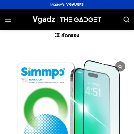
ข้าม
โค้ดส่งฟรี:
VGAUGFS
ไป
ยัง
เนื้อหา
คัดกรอง