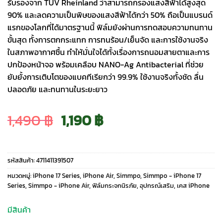
รับรองจาก TÜV Rheinland ว่าสามารถกรองแสงสีฟ้าได้สูงสุด
90% และลดความเป็นพิษของแสงสีฟ้าได้กว่า 50% ถือเป็นแบรนด์
แรกของโลกที่ได้มาตรฐานนี้ ฟิล์มยังผ่านการทดสอบความทนทาน
ขั้นสุด ทั้งการตกกระแทก การทนร้อน/เย็นจัด และการใช้งานจริง
ในสภาพอากาศชื้น ทำให้มั่นใจได้ทั้งเรื่องการถนอมสายตาและการ
ปกป้องหน้าจอ พร้อมเคลือบ NANO-Ag Antibacterial ที่ช่วย
ยับยั้งการเติบโตของแบคทีเรียกว่า 99.9% ใช้งานจริงทั้งชัด ลื่น
ปลอดภัย และทนทานในระยะยาว
Original
Current
1,490
฿
1,190
฿
price
price
รหัสสินค้า:
4711411391507
was:
is:
หมวดหมู่:
iPhone 17 Series
,
iPhone Air
,
Simmpo
,
Simmpo - iPhone 17
Series
,
Simmpo - iPhone Air
,
ฟิล์มกระจกนิรภัย
,
อุปกรณ์เสริม
,
เคส iPhone
1,490 ฿.
1,190 ฿.
มีสินค้า