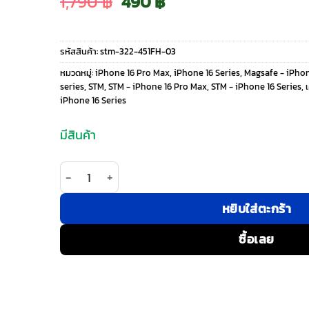
Original
Current
1,790
฿
490
฿
price
price
รหัสสินค้า:
stm-322-451FH-03
was:
is:
หมวดหมู่:
iPhone 16 Pro Max
,
iPhone 16 Series
,
Magsafe - iPhon
series
,
STM
,
STM - iPhone 16 Pro Max
,
STM - iPhone 16 Series
,
1,790 ฿.
490 ฿.
iPhone 16 Series
มีสินค้า
จำนวน STM รุ่น Roll Spin Magsafe - เคส iPhone 16
หยิบใส่ตะกร้า
ซื้อเลย