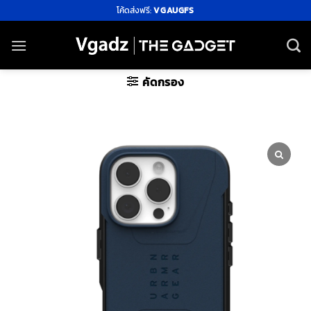
ข้าม
โค้ดส่งฟรี:
VGAUGFS
ไป
ยัง
เนื้อหา
คัดกรอง