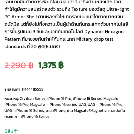
เล่นมากขึ้นด้วยการเพิ่มดีไซน์ ขอบดำที่มาถึงด้านหลังเล็กน้อย
ทำให้ดูมีความสปอร์ตลงตัว รวมถึง Texture ของวัสดุ Ultra-light
PC Armor Shell ด้านหลังทำให้เกิดรอยขนแมวได้ยากมากๆจับ
ถนัดมือ แต่ก็ยังไม่ทิ้งความเป็นผู้นำด้านกันกระแทกด้วยเทคโนโลยี
การขึ้นรูปแบบ 3 ชั้นและบวกกับเทคโนโลยี Dynamic Hexagon
Pattern ที่มาช่วยกันทำให้กันกระแทก Military drop test
standards ที่ 20 ฟุต(6เมตร)
Original
Current
2,290
฿
1,375
฿
price
price
รหัสสินค้า:
114444115555
was:
is:
หมวดหมู่:
Civilian Series
,
iPhone 16 Pro
,
iPhone 16 Series
,
Magsafe -
iPhone 16 Pro
,
Magsafe - iPhone 16 series
,
UAG
,
UAG - iPhone 16 Pro
,
UAG - iPhone 16 Series
,
เคส iPhone
,
เคส Magsafe/Magnetic
,
เคสเน้นกัน
2,290 ฿.
1,375 ฿.
กระแทก - iPhone 16 Series
มีสินค้า