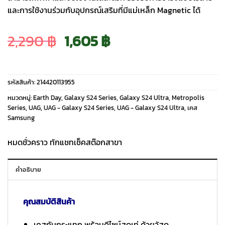
และการใช้งานร่วมกับอุปกรณ์เสริมที่มีแม่เหล็ก Magnetic ได้
Original
Current
2,290
฿
1,605
฿
price
price
รหัสสินค้า:
214420113955
was:
is:
หมวดหมู่:
Earth Day
,
Galaxy S24 Series
,
Galaxy S24 Ultra
,
Metropolis
Series
,
UAG
,
UAG - Galaxy S24 Series
,
UAG - Galaxy S24 Ultra
,
เคส
Samsung
2,290 ฿.
1,605 ฿.
หมดชั่วคราว ทักแชทเช็คสต๊อกสาขา
คำอธิบาย
คุณสมบัติสินค้า
เคสกันกระแทก พร้อมดีไซน์สุดเท่ ด้วยวัสดุ