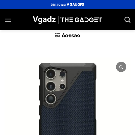
ข้าม
โค้ดส่งฟรี:
VGAUGFS
ไป
ยัง
เนื้อหา
คัดกรอง