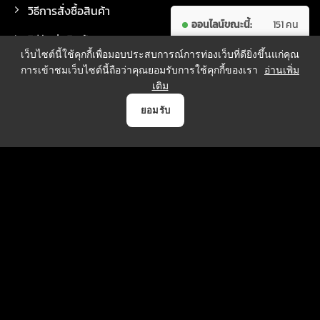
วิธีการสั่งซื้อสินค้า
ออนไลน์ขณะนี้:
151 คน
วิธีจัดส่งสินค้า
ผู้เข้าชม
7,626,452
เว็บไซต์นี้ใช้คุกกี้เพื่อมอบประสบการณ์การท่องเว็บที่ดียิ่งขึ้นแก่คุณ
ทั้งหมด:
คน
การเข้าชมเว็บไซต์นี้ถือว่าคุณยอมรับการใช้คุกกี้ของเรา
อ่านเพิ่ม
เติม
0
ยอมรับ
วิธีการชำระเงิน
หน้าแรก
สินค้า
แจ้งชำระเงิน
บัญชี
ตระกร้า
บริการจัดส่ง