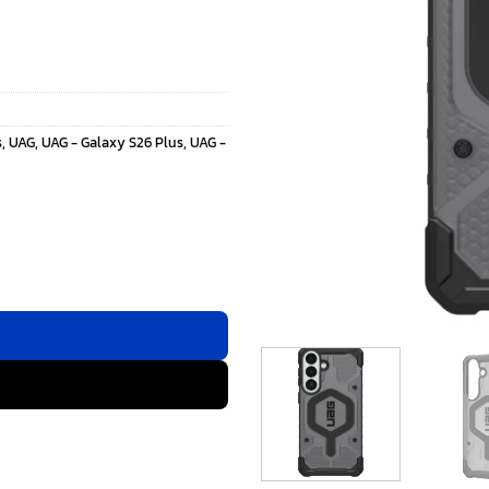
s
,
UAG
,
UAG - Galaxy S26 Plus
,
UAG -
 Galaxy S26 Plus - สี Ash/Black ชิ้น