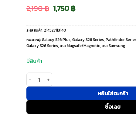
Original
Current
2,190
฿
1,750
฿
price
price
รหัสสินค้า:
214527113140
was:
is:
หมวดหมู่:
Galaxy S26 Plus
,
Galaxy S26 Series
,
Pathfinder Serie
Galaxy S26 Series
,
เคส Magsafe/Magnetic
,
เคส Samsung
2,190 ฿.
1,750 ฿.
มีสินค้า
จำนวน UAG รุ่น Pathfinder Clear (Magnetic) - เคส
หยิบใส่ตะกร้า
ซื้อเลย