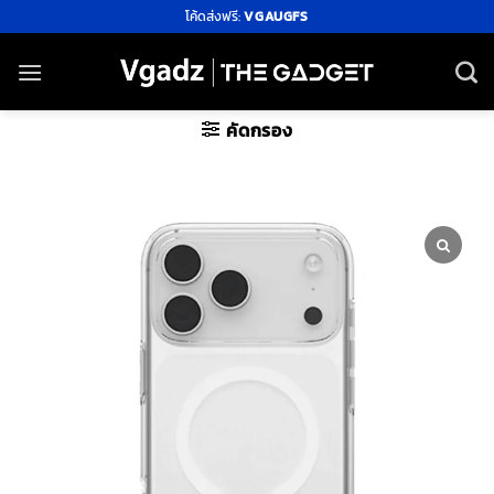
ข้าม
โค้ดส่งฟรี:
VGAUGFS
ไป
ยัง
เนื้อหา
คัดกรอง