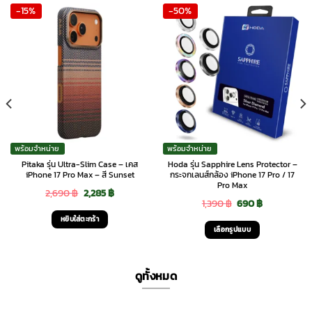
-15%
-50%
พร้อมจำหน่าย
พร้อมจำหน่าย
Pitaka รุ่น Ultra-Slim Case – เคส
Hoda รุ่น Sapphire Lens Protector –
iPhone 17 Pro Max – สี Sunset
กระจกเลนส์กล้อง iPhone 17 Pro / 17
Pro Max
Original
Current
2,690
฿
2,285
฿
Original
Current
1,390
฿
690
฿
price
price
หยิบใส่ตะกร้า
price
price
was:
is:
เลือกรูปแบบ
was:
is:
This
2,690 ฿.
2,285 ฿.
1,390 ฿.
690 ฿.
product
ดูทั้งหมด
has
multiple
variants.