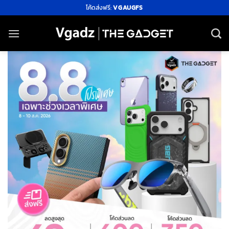
ข้าม
โค้ดส่งฟรี:
VGAUGFS
ไป
ยัง
เนื้อหา