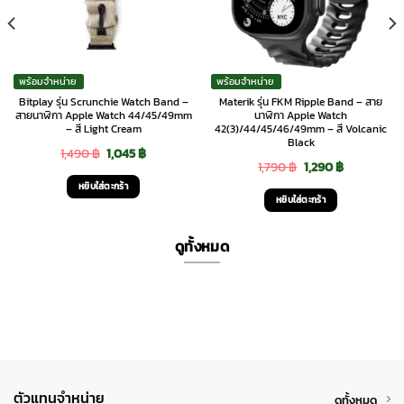
พร้อมจำหน่าย
พร้อมจำหน่าย
Bitplay รุ่น Scrunchie Watch Band –
Materik รุ่น FKM Ripple Band – สาย
สายนาฬิกา Apple Watch 44/45/49mm
นาฬิกา Apple Watch
– สี Light Cream
42(3)/44/45/46/49mm – สี Volcanic
Black
Original
Current
1,490
฿
1,045
฿
Original
Current
1,790
฿
1,290
฿
price
price
หยิบใส่ตะกร้า
price
price
was:
is:
หยิบใส่ตะกร้า
was:
is:
1,490 ฿.
1,045 ฿.
1,790 ฿.
1,290 ฿.
ดูทั้งหมด
ตัวแทนจำหน่าย
ดูทั้งหมด