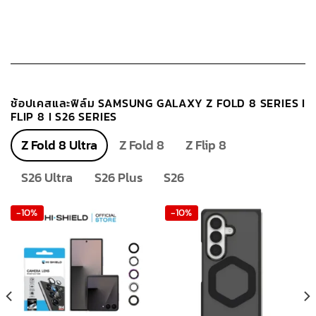
The
options
may
be
chosen
on
ช้อปเคสและฟิล์ม SAMSUNG GALAXY Z FOLD 8 SERIES I
the
FLIP 8 I S26 SERIES
product
page
Z Fold 8 Ultra
Z Fold 8
Z Flip 8
S26 Ultra
S26 Plus
S26
-10%
-10%