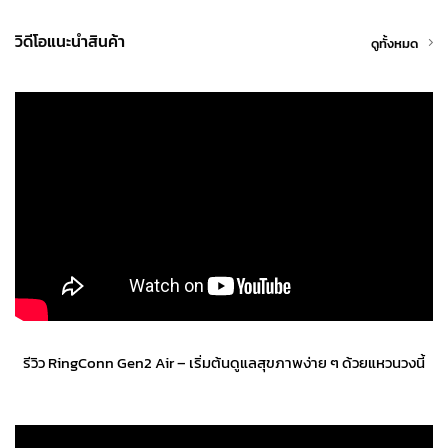
วิดีโอแนะนำสินค้า
ดูทั้งหมด
รีวิว RingConn Gen2 Air – เริ่มต้นดูแลสุขภาพง่าย ๆ ด้วยแหวนวงนี้