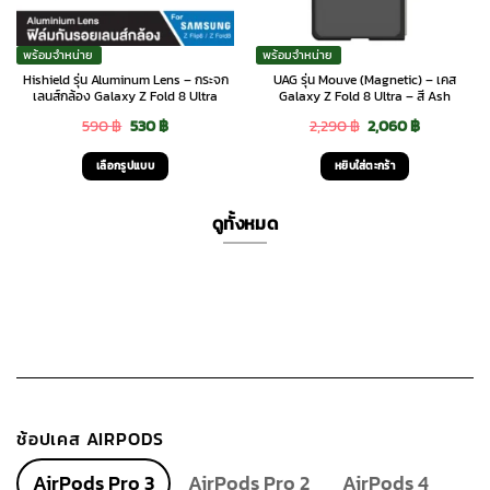
พร้อมจำหน่าย
พร้อมจำหน่าย
Hishield รุ่น Aluminum Lens – กระจก
UAG รุ่น Mouve (Magnetic) – เคส
เลนส์กล้อง Galaxy Z Fold 8 Ultra
Galaxy Z Fold 8 Ultra – สี Ash
Original
Current
Original
Current
590
฿
530
฿
2,290
฿
2,060
฿
price
price
price
price
เลือกรูปแบบ
หยิบใส่ตะกร้า
was:
is:
was:
is:
This
590 ฿.
530 ฿.
2,290 ฿.
2,060 ฿.
product
ดูทั้งหมด
has
multiple
variants.
The
options
may
be
chosen
ช้อปเคส AIRPODS
on
the
AirPods Pro 3
AirPods Pro 2
AirPods 4