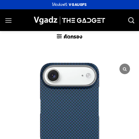
ข้าม
โค้ดส่งฟรี:
VGAUGFS
ไป
ยัง
เนื้อหา
คัดกรอง