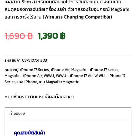
เคสสาย Slim สำหรับคนที่อยากได้การจับถือแบบบางๆไม่เสีย
สมดุลของการจับถือเครื่องเปล่า ตัวเคสรองรับอุปกรณ์ MagSafe
และการชาร์จไร้สาย (Wireless Charging Compatible)
Original
Current
1,690
฿
1,390
฿
price
price
รหัสสินค้า:
6979107511303
was:
is:
หมวดหมู่:
iPhone 17 Series
,
iPhone Air
,
Magsafe - iPhone 17 series
,
Magsafe - iPhone Air
,
WiWU
,
WiWU - iPhone 17 Air
,
WiWU - iPhone 17
Series
,
เคส iPhone
,
เคส Magsafe/Magnetic
1,690 ฿.
1,390 ฿.
หมดชั่วคราว ทักแชทเช็คสต๊อกสาขา
คำอธิบาย
คุณสมบัติสินค้า