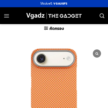
ข้าม
โค้ดส่งฟรี:
VGAUGFS
ไป
ยัง
เนื้อหา
คัดกรอง