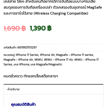
เคสสาย Slim สำหรับคนที่อยากได้การจับถือแบบบางๆไม่เสีย
สมดุลของการจับถือเครื่องเปล่า ตัวเคสรองรับอุปกรณ์ MagSafe
และการชาร์จไร้สาย (Wireless Charging Compatible)
Original
Current
1,690
฿
1,390
฿
price
price
รหัสสินค้า:
6979107511297
was:
is:
หมวดหมู่:
iPhone 17 Series
,
iPhone Air
,
Magsafe - iPhone 17 series
,
Magsafe - iPhone Air
,
WiWU
,
WiWU - iPhone 17 Air
,
WiWU - iPhone 17
Series
,
เคส iPhone
,
เคส Magsafe/Magnetic
1,690 ฿.
1,390 ฿.
หมดชั่วคราว ทักแชทเช็คสต๊อกสาขา
คำอธิบาย
คุณสมบัติสินค้า