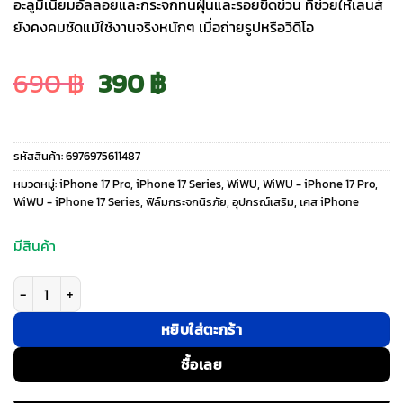
อะลูมิเนียมอัลลอยและกระจกทนฝุ่นและรอยขีดข่วน ที่ช่วยให้เลนส์
ยังคงคมชัดแม้ใช้งานจริงหนักๆ เมื่อถ่ายรูปหรือวิดีโอ
Original
Current
690
฿
390
฿
price
price
รหัสสินค้า:
6976975611487
was:
is:
หมวดหมู่:
iPhone 17 Pro
,
iPhone 17 Series
,
WiWU
,
WiWU - iPhone 17 Pro
,
WiWU - iPhone 17 Series
,
ฟิล์มกระจกนิรภัย
,
อุปกรณ์เสริม
,
เคส iPhone
690 ฿.
390 ฿.
มีสินค้า
จำนวน WiWU รุ่น Armor Deck Lens Protector - ฐานเลนส์กล้อง iPhone 17 Pr
หยิบใส่ตะกร้า
ซื้อเลย