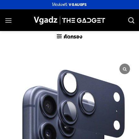
ข้าม
โค้ดส่งฟรี:
VGAUGFS
ไป
ยัง
เนื้อหา
คัดกรอง