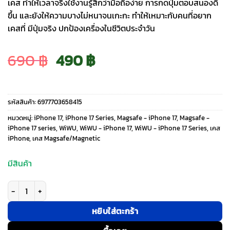
เคส ทำให้เวลาจริงใช้งานรู้สึกว่ามือถือง่าย การกดปุ่มตอบสนองดี
ขึ้น และยังให้ความบางไม่หนาจนเกะกะ ทำให้เหมาะกับคนที่อยาก
เคสที่ มีปุ่มจริง ปกป้องเครื่องในชีวิตประจำวัน
Original
Current
690
฿
490
฿
price
price
รหัสสินค้า:
6977703658415
was:
is:
หมวดหมู่:
iPhone 17
,
iPhone 17 Series
,
Magsafe - iPhone 17
,
Magsafe -
iPhone 17 series
,
WiWU
,
WiWU - iPhone 17
,
WiWU - iPhone 17 Series
,
เคส
iPhone
,
เคส Magsafe/Magnetic
690 ฿.
490 ฿.
มีสินค้า
จำนวน WiWU รุ่น Dynamic Pro - เคส iPhone 17 - สี Clear ชิ้น
หยิบใส่ตะกร้า