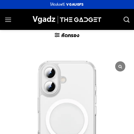
ข้าม
โค้ดส่งฟรี:
VGAUGFS
ไป
ยัง
เนื้อหา
คัดกรอง