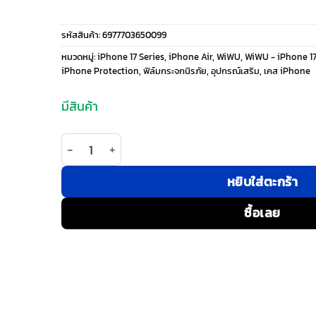
price
price
รหัสสินค้า:
6977703650099
was:
is:
หมวดหมู่:
iPhone 17 Series
,
iPhone Air
,
WiWU
,
WiWU - iPhone 17
iPhone Protection
,
ฟิล์มกระจกนิรภัย
,
อุปกรณ์เสริม
,
เคส iPhone
790 ฿.
490 ฿.
มีสินค้า
จำนวน WiWU รุ่น Easy install Tempered Glass - ฟิ
หยิบใส่ตะกร้า
ซื้อเลย