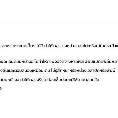
ละแรงกระแทกเล็กๆ ได้ดี ทำให้เวลาวางหน้าจอลงโต๊ะหรือใส่ในกระเป๋าแล
ยละเอียดบนหน้าจอ ไม่ทำให้ภาพจอจืดจางหรือผิดเพี้ยนแม้ติดฟิล์มหลา
งลื่นและตอบสนองเหมือนเดิม ไม่รู้สึกหนาหรือหน่วงเวลาปัดหรือพิมพ์
ันบนหน้าจอ ทำให้เวลาจริงไม่ต้องเช็ดบ่อยแม้ใช้งานตลอดวัน
้า