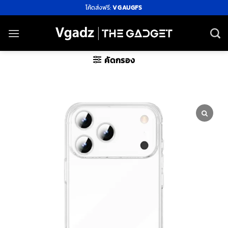
ข้าม
โค้ดส่งฟรี:
VGAUGFS
ไป
ยัง
เนื้อหา
คัดกรอง