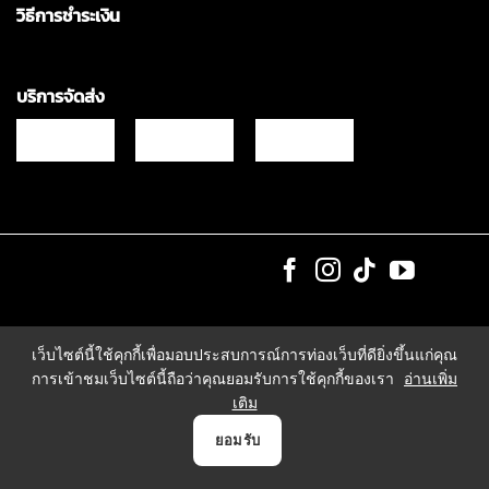
วิธีการชำระเงิน
บริการจัดส่ง
Copyrights © 2021 & All Rights Reserved Vgadz Corporation Co.,Ltd
เว็บไซต์นี้ใช้คุกกี้เพื่อมอบประสบการณ์การท่องเว็บที่ดียิ่งขึ้นแก่คุณ
การเข้าชมเว็บไซต์นี้ถือว่าคุณยอมรับการใช้คุกกี้ของเรา
อ่านเพิ่ม
เติม
0
ยอมรับ
หน้าแรก
สินค้า
แจ้งชำระเงิน
บัญชี
ตระกร้า