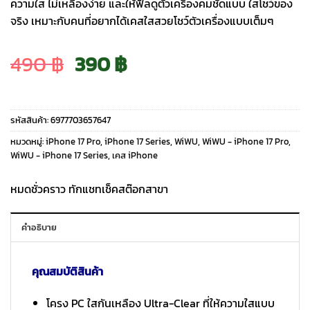
ความใส ไม่เหลืองง่าย และให้ฟีลดูตัวเครื่องคมชัดแบบ ใสโชว์ของ
จริง เหมาะกับคนที่อยากได้เคสใสสวยโชว์ตัวเครื่องแบบเต็มๆ
Original
Current
490
฿
390
฿
price
price
รหัสสินค้า:
6977703657647
was:
is:
หมวดหมู่:
iPhone 17 Pro
,
iPhone 17 Series
,
WiWU
,
WiWU - iPhone 17 Pro
,
WiWU - iPhone 17 Series
,
เคส iPhone
490 ฿.
390 ฿.
หมดชั่วคราว ทักแชทเช็คสต๊อกสาขา
คำอธิบาย
คุณสมบัติสินค้า
โครง PC ใสกันเหลือง Ultra-Clear ที่ให้ความใสแบบ