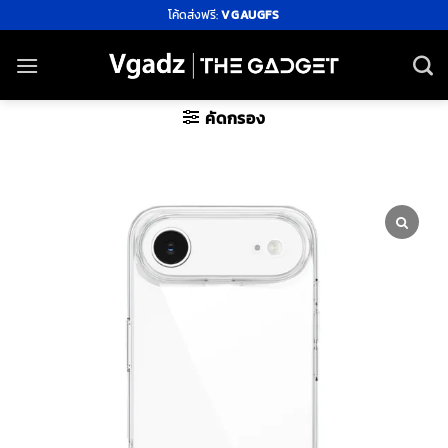
ข้าม
โค้ดส่งฟรี:
VGAUGFS
ไป
ยัง
เนื้อหา
คัดกรอง