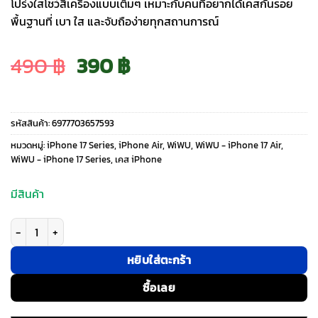
โปร่งใสโชว์สีเครื่องแบบเต็มๆ เหมาะกับคนที่อยากได้เคสกันรอย
พื้นฐานที่ เบา ใส และจับถือง่ายทุกสถานการณ์
Original
Current
490
฿
390
฿
price
price
รหัสสินค้า:
6977703657593
was:
is:
หมวดหมู่:
iPhone 17 Series
,
iPhone Air
,
WiWU
,
WiWU - iPhone 17 Air
,
WiWU - iPhone 17 Series
,
เคส iPhone
490 ฿.
390 ฿.
มีสินค้า
จำนวน WiWU รุ่น iShield One - เคส iPhone Air - สี Clear ชิ้น
หยิบใส่ตะกร้า
ซื้อเลย