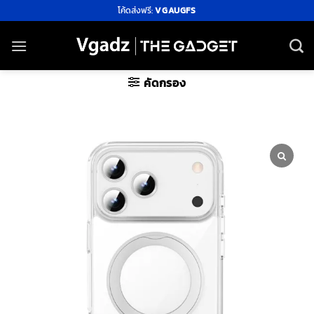
ข้าม
โค้ดส่งฟรี:
VGAUGFS
ไป
ยัง
เนื้อหา
คัดกรอง