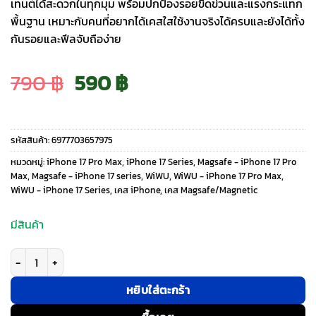
เทนต์ได้สะดวกในทุกมุม พร้อมปกป้องรอยขีดข่วนและแรงกระแทก
พื้นฐาน เหมาะกับคนที่อยากได้เคสใสใช้งานจริงได้ครบและยังได้ทั้ง
กันรอยและฟีลจับถือง่าย
Original
Current
790
฿
590
฿
price
price
รหัสสินค้า:
6977703657975
was:
is:
หมวดหมู่:
iPhone 17 Pro Max
,
iPhone 17 Series
,
Magsafe - iPhone 17 Pro
Max
,
Magsafe - iPhone 17 series
,
WiWU
,
WiWU - iPhone 17 Pro Max
,
WiWU - iPhone 17 Series
,
เคส iPhone
,
เคส Magsafe/Magnetic
790 ฿.
590 ฿.
มีสินค้า
จำนวน WiWU รุ่น iShield Ultra - เคส iPhone 17 Pro Max - สี Clear ชิ้น
หยิบใส่ตะกร้า