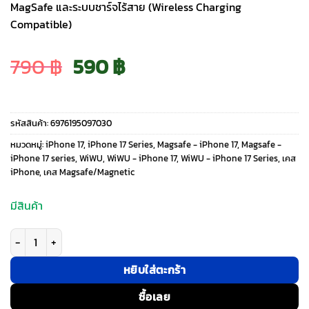
MagSafe และระบบชาร์จไร้สาย (Wireless Charging
Compatible)
Original
Current
790
฿
590
฿
price
price
รหัสสินค้า:
6976195097030
was:
is:
หมวดหมู่:
iPhone 17
,
iPhone 17 Series
,
Magsafe - iPhone 17
,
Magsafe -
iPhone 17 series
,
WiWU
,
WiWU - iPhone 17
,
WiWU - iPhone 17 Series
,
เคส
iPhone
,
เคส Magsafe/Magnetic
790 ฿.
590 ฿.
มีสินค้า
จำนวน WiWU รุ่น Skin Touch - เคส iPhone 17 - สี Black ชิ้น
หยิบใส่ตะกร้า
ซื้อเลย