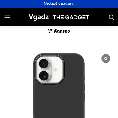
ข้าม
โค้ดส่งฟรี:
VGAUGFS
ไป
ยัง
เนื้อหา
คัดกรอง