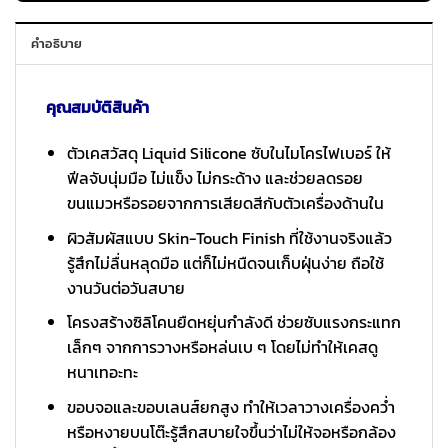
คำอธิบาย
คุณสมบัติสินค้า
ตัวเคสวัสดุ Liquid Silicone ซับในไมโครไฟเบอร์ ให้
ฟีลจับนุ่มมือ ไม่แข็ง ไม่กระด้าง และช่วยลดรอย
ขนแมวหรือรอยจากการเสียดสีกับตัวเครื่องด้านใน
ผิวสัมผัสแบบ Skin-Touch Finish ที่ใช้งานจริงแล้ว
รู้สึกไม่ลื่นหลุดมือ แต่ก็ไม่หนืดจนเก็บฝุ่นง่าย ถือใช้
งานวันต่อวันสบาย
โครงสร้างซิลิโคนยืดหยุ่นกำลังดี ช่วยซับแรงกระแทก
เล็กๆ จากการวางหรือหล่นเบ ๆ โดยไม่ทำให้เคสดู
หนาเทอะทะ
ขอบจอและขอบเลนส์ยกสูง ทำให้เวลาวางเครื่องคว่ำ
หรือหงายบนโต๊ะรู้สึกสบายใจขึ้นว่าไม่ให้จอหรือกล้อง