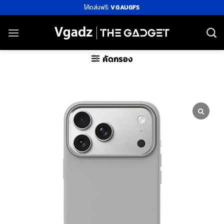
ข้าม
โค้ดส่งฟรี:
VGAUGFS
ไป
ยัง
เนื้อหา
คัดกรอง