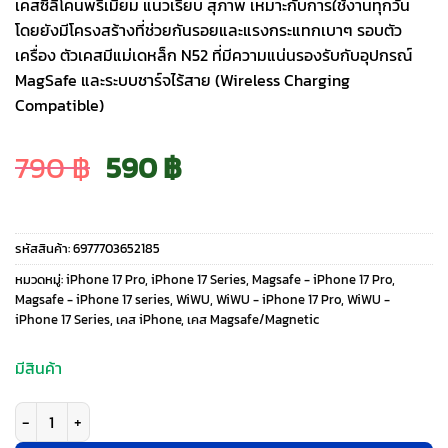
เคสซิลิโคนพรีเมียม แนวเรียบ สุภาพ เหมาะกับการใช้งานทุกวัน
โดยยังมีโครงสร้างที่ช่วยกันรอยและแรงกระแทกเบาๆ รอบตัว
เครื่อง ตัวเคสมีแม่เดหล็ก N52 ที่มีความแน่นรองรับกับอุปกรณ์
MagSafe และระบบชาร์จไร้สาย (Wireless Charging
Compatible)
Original
Current
790
฿
590
฿
price
price
รหัสสินค้า:
6977703652185
was:
is:
หมวดหมู่:
iPhone 17 Pro
,
iPhone 17 Series
,
Magsafe - iPhone 17 Pro
,
Magsafe - iPhone 17 series
,
WiWU
,
WiWU - iPhone 17 Pro
,
WiWU -
iPhone 17 Series
,
เคส iPhone
,
เคส Magsafe/Magnetic
790 ฿.
590 ฿.
มีสินค้า
จำนวน WiWU รุ่น Skin Touch - เคส iPhone 17 Pro - สี Grey ชิ้น