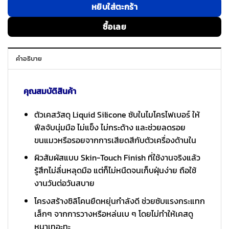
หยิบใส่ตะกร้า
ซื้อเลย
คำอธิบาย
คุณสมบัติสินค้า
ตัวเคสวัสดุ Liquid Silicone ซับในไมโครไฟเบอร์ ให้
ฟีลจับนุ่มมือ ไม่แข็ง ไม่กระด้าง และช่วยลดรอย
ขนแมวหรือรอยจากการเสียดสีกับตัวเครื่องด้านใน
ผิวสัมผัสแบบ Skin-Touch Finish ที่ใช้งานจริงแล้ว
รู้สึกไม่ลื่นหลุดมือ แต่ก็ไม่หนืดจนเก็บฝุ่นง่าย ถือใช้
งานวันต่อวันสบาย
โครงสร้างซิลิโคนยืดหยุ่นกำลังดี ช่วยซับแรงกระแทก
เล็กๆ จากการวางหรือหล่นเบ ๆ โดยไม่ทำให้เคสดู
หนาเทอะทะ