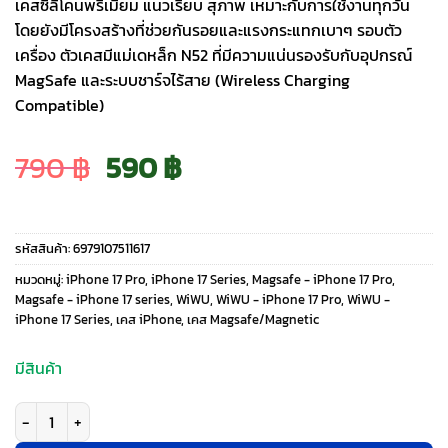
เคสซิลิโคนพรีเมียม แนวเรียบ สุภาพ เหมาะกับการใช้งานทุกวัน
โดยยังมีโครงสร้างที่ช่วยกันรอยและแรงกระแทกเบาๆ รอบตัว
เครื่อง ตัวเคสมีแม่เดหล็ก N52 ที่มีความแน่นรองรับกับอุปกรณ์
MagSafe และระบบชาร์จไร้สาย (Wireless Charging
Compatible)
Original
Current
790
฿
590
฿
price
price
รหัสสินค้า:
6979107511617
was:
is:
หมวดหมู่:
iPhone 17 Pro
,
iPhone 17 Series
,
Magsafe - iPhone 17 Pro
,
Magsafe - iPhone 17 series
,
WiWU
,
WiWU - iPhone 17 Pro
,
WiWU -
iPhone 17 Series
,
เคส iPhone
,
เคส Magsafe/Magnetic
790 ฿.
590 ฿.
มีสินค้า
จำนวน WiWU รุ่น Skin Touch - เคส iPhone 17 Pro - สี Orange ชิ้น