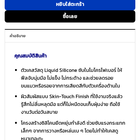
หยิบใส่ตะกร้า
ซื้อเลย
คำอธิบาย
คุณสมบัติสินค้า
ตัวเคสวัสดุ Liquid Silicone ซับในไมโครไฟเบอร์ ให้
ฟีลจับนุ่มมือ ไม่แข็ง ไม่กระด้าง และช่วยลดรอย
ขนแมวหรือรอยจากการเสียดสีกับตัวเครื่องด้านใน
ผิวสัมผัสแบบ Skin-Touch Finish ที่ใช้งานจริงแล้ว
รู้สึกไม่ลื่นหลุดมือ แต่ก็ไม่หนืดจนเก็บฝุ่นง่าย ถือใช้
งานวันต่อวันสบาย
โครงสร้างซิลิโคนยืดหยุ่นกำลังดี ช่วยซับแรงกระแทก
เล็กๆ จากการวางหรือหล่นเบ ๆ โดยไม่ทำให้เคสดู
หนาเทอะทะ