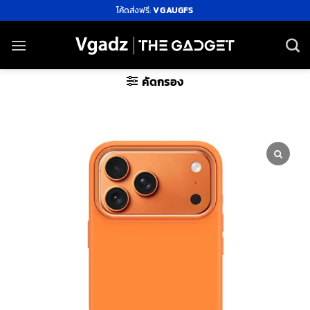
ข้าม
โค้ดส่งฟรี:
VGAUGFS
ไป
ยัง
เนื้อหา
คัดกรอง