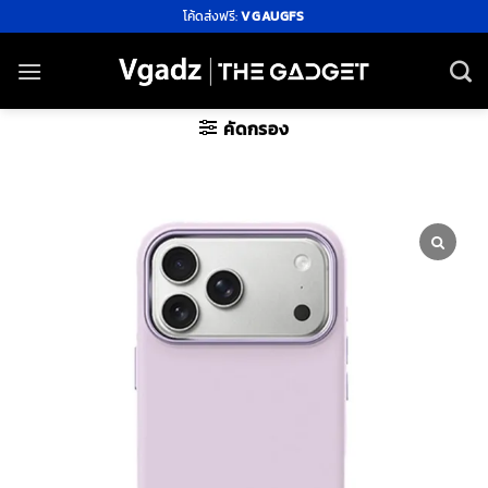
ข้าม
โค้ดส่งฟรี:
VGAUGFS
ไป
ยัง
เนื้อหา
คัดกรอง