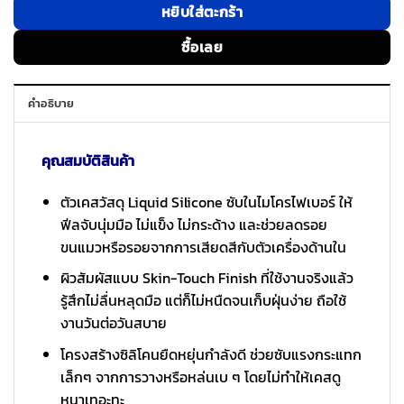
หยิบใส่ตะกร้า
ซื้อเลย
คำอธิบาย
คุณสมบัติสินค้า
ตัวเคสวัสดุ Liquid Silicone ซับในไมโครไฟเบอร์ ให้
ฟีลจับนุ่มมือ ไม่แข็ง ไม่กระด้าง และช่วยลดรอย
ขนแมวหรือรอยจากการเสียดสีกับตัวเครื่องด้านใน
ผิวสัมผัสแบบ Skin-Touch Finish ที่ใช้งานจริงแล้ว
รู้สึกไม่ลื่นหลุดมือ แต่ก็ไม่หนืดจนเก็บฝุ่นง่าย ถือใช้
งานวันต่อวันสบาย
โครงสร้างซิลิโคนยืดหยุ่นกำลังดี ช่วยซับแรงกระแทก
เล็กๆ จากการวางหรือหล่นเบ ๆ โดยไม่ทำให้เคสดู
หนาเทอะทะ