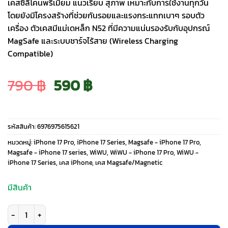
เคสซิลิโคนพรีเมียม แนวเรียบ สุภาพ เหมาะกับการใช้งานทุกวัน
โดยยังมีโครงสร้างที่ช่วยกันรอยและแรงกระแทกเบาๆ รอบตัว
เครื่อง ตัวเคสมีแม่เดหล็ก N52 ที่มีความแน่นรองรับกับอุปกรณ์
MagSafe และระบบชาร์จไร้สาย (Wireless Charging
Compatible)
Original
Current
790
฿
590
฿
price
price
รหัสสินค้า:
6976975615621
was:
is:
หมวดหมู่:
iPhone 17 Pro
,
iPhone 17 Series
,
Magsafe - iPhone 17 Pro
,
Magsafe - iPhone 17 series
,
WiWU
,
WiWU - iPhone 17 Pro
,
WiWU -
iPhone 17 Series
,
เคส iPhone
,
เคส Magsafe/Magnetic
790 ฿.
590 ฿.
มีสินค้า
จำนวน WiWU รุ่น Skin Touch - เคส iPhone 17 Pro - สี Purple ชิ้น