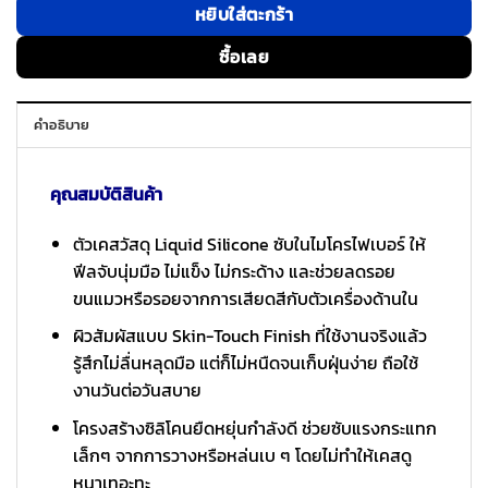
หยิบใส่ตะกร้า
ซื้อเลย
คำอธิบาย
คุณสมบัติสินค้า
ตัวเคสวัสดุ Liquid Silicone ซับในไมโครไฟเบอร์ ให้
ฟีลจับนุ่มมือ ไม่แข็ง ไม่กระด้าง และช่วยลดรอย
ขนแมวหรือรอยจากการเสียดสีกับตัวเครื่องด้านใน
ผิวสัมผัสแบบ Skin-Touch Finish ที่ใช้งานจริงแล้ว
รู้สึกไม่ลื่นหลุดมือ แต่ก็ไม่หนืดจนเก็บฝุ่นง่าย ถือใช้
งานวันต่อวันสบาย
โครงสร้างซิลิโคนยืดหยุ่นกำลังดี ช่วยซับแรงกระแทก
เล็กๆ จากการวางหรือหล่นเบ ๆ โดยไม่ทำให้เคสดู
หนาเทอะทะ