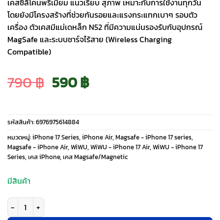
เคสซิลิโคนพรีเมียม แนวเรียบ สุภาพ เหมาะกับการใช้งานทุกวัน
โดยยังมีโครงสร้างที่ช่วยกันรอยและแรงกระแทกเบาๆ รอบตัว
เครื่อง ตัวเคสมีแม่เดหล็ก N52 ที่มีความแน่นรองรับกับอุปกรณ์
MagSafe และระบบชาร์จไร้สาย (Wireless Charging
Compatible)
Original
Current
790
฿
590
฿
price
price
รหัสสินค้า:
6976975614884
was:
is:
หมวดหมู่:
iPhone 17 Series
,
iPhone Air
,
Magsafe - iPhone 17 series
,
Magsafe - iPhone Air
,
WiWU
,
WiWU - iPhone 17 Air
,
WiWU - iPhone 17
Series
,
เคส iPhone
,
เคส Magsafe/Magnetic
790 ฿.
590 ฿.
มีสินค้า
จำนวน WiWU รุ่น Skin Touch - เคส iPhone Air - สี Grey ชิ้น