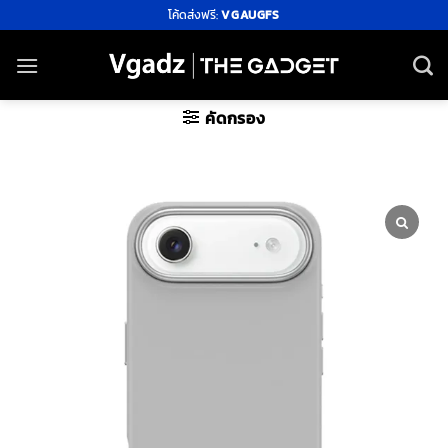
ข้าม
โค้ดส่งฟรี:
VGAUGFS
ไป
ยัง
เนื้อหา
คัดกรอง