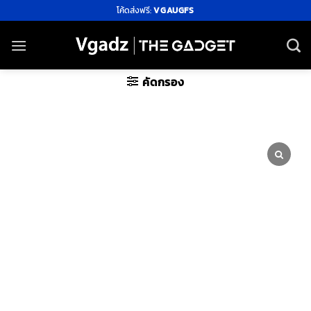
ข้าม
โค้ดส่งฟรี:
VGAUGFS
ไป
ยัง
เนื้อหา
คัดกรอง