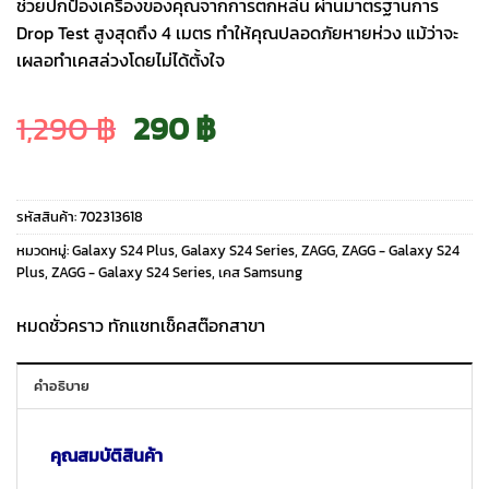
ช่วยปกป้องเครื่องของคุณจากการตกหล่น ผ่านมาตรฐานการ
Drop Test สูงสุดถึง 4 เมตร ทำให้คุณปลอดภัยหายห่วง แม้ว่าจะ
เผลอทำเคสล่วงโดยไม่ได้ตั้งใจ
Original
Current
1,290
฿
290
฿
price
price
รหัสสินค้า:
702313618
was:
is:
หมวดหมู่:
Galaxy S24 Plus
,
Galaxy S24 Series
,
ZAGG
,
ZAGG - Galaxy S24
Plus
,
ZAGG - Galaxy S24 Series
,
เคส Samsung
1,290 ฿.
290 ฿.
หมดชั่วคราว ทักแชทเช็คสต๊อกสาขา
คำอธิบาย
คุณสมบัติสินค้า