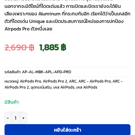
นอกจากจะมีดีไซน์ที่โดดเด่นแล้ว การเปิดและปิดเรายังจะได้ยิน
เสียงเพราะๆของ Aluminum ที่กระทบกันอีก เรียกได้ว่าเป็นเคสอีก
ตัวที่โดดเด่น Unique และเปิดประสบการณ์ใหม่ของการปกป้อง
Airpods Pro ตัวหนึ่งเลย
Original
Current
2,690
฿
1,885
฿
price
price
รหัสสินค้า:
AP-AL-MBK-APL-APD-PRO
was:
is:
หมวดหมู่:
AirPods Pro
,
AirPods Pro 2
,
ARC
,
ARC - AirPods Pro
,
ARC -
AirPods Pro 2
,
อุปกรณ์เสริม
,
เคส AirPods
,
เคส AirPods
2,690 ฿.
1,885 ฿.
มีสินค้า
จำนวน Arc รุ่น Pulse Aluminum - เคส AirPods Pro 2/1 - สี Matte Black ชิ้
หยิบใส่ตะกร้า