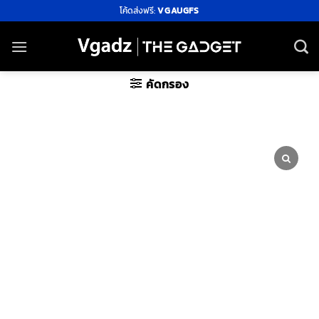
ข้าม
โค้ดส่งฟรี:
VGAUGFS
ไป
ยัง
เนื้อหา
คัดกรอง