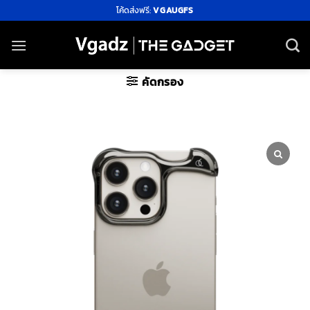
ข้าม
โค้ดส่งฟรี:
VGAUGFS
ไป
ยัง
เนื้อหา
คัดกรอง