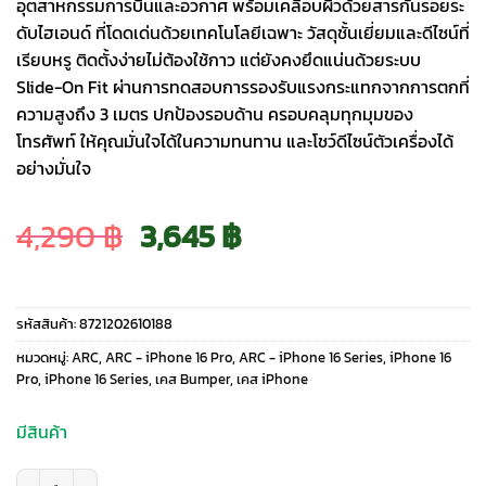
อุตสาหกรรมการบินและอวกาศ พร้อมเคลือบผิวด้วยสารกันรอยระ
ดับไฮเอนด์ ที่โดดเด่นด้วยเทคโนโลยีเฉพาะ วัสดุชั้นเยี่ยมและดีไซน์ที่
เรียบหรู ติดตั้งง่ายไม่ต้องใช้กาว แต่ยังคงยึดแน่นด้วยระบบ
Slide-On Fit ผ่านการทดสอบการรองรับแรงกระแทกจากการตกที่
ความสูงถึง 3 เมตร ปกป้องรอบด้าน ครอบคลุมทุกมุมของ
โทรศัพท์ ให้คุณมั่นใจได้ในความทนทาน และโชว์ดีไซน์ตัวเครื่องได้
อย่างมั่นใจ
Original
Current
4,290
฿
3,645
฿
price
price
รหัสสินค้า:
8721202610188
was:
is:
หมวดหมู่:
ARC
,
ARC - iPhone 16 Pro
,
ARC - iPhone 16 Series
,
iPhone 16
Pro
,
iPhone 16 Series
,
เคส Bumper
,
เคส iPhone
4,290 ฿.
3,645 ฿.
มีสินค้า
จำนวน Arc รุ่น Pulse Aluminum - เคส iPhone 16 Pro - สี Polished Graphit