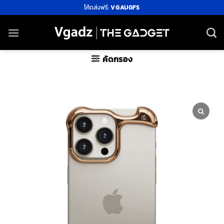
ข้าม
โค้ดส่งฟรี:
VGAUGFS
ไป
ยัง
เนื้อหา
คัดกรอง