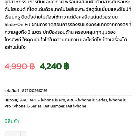
อุตสาหกรรมการบินและอวกาศ พร้อมเคลือบผิวด้วยสารกันรอยระ
ดับไฮเอนด์ ที่โดดเด่นด้วยเทคโนโลยีเฉพาะ วัสดุชั้นเยี่ยมและดีไซน์ที่
เรียบหรู ติดตั้งง่ายไม่ต้องใช้กาว แต่ยังคงยึดแน่นด้วยระบบ
Slide-On Fit ผ่านการทดสอบการรองรับแรงกระแทกจากการตกที่
ความสูงถึง 3 เมตร ปกป้องรอบด้าน ครอบคลุมทุกมุมของ
โทรศัพท์ ให้คุณมั่นใจได้ในความทนทาน และโชว์ดีไซน์ตัวเครื่องได้
อย่างมั่นใจ
Original
Current
4,990
฿
4,240
฿
price
price
รหัสสินค้า:
8721202610195
was:
is:
หมวดหมู่:
ARC
,
ARC - iPhone 16 Pro
,
ARC - iPhone 16 Series
,
iPhone 16
Pro
,
iPhone 16 Series
,
เคส Bumper
,
เคส iPhone
4,990 ฿.
4,240 ฿.
มีสินค้า
จำนวน Arc รุ่น Pulse Aluminum - เคส iPhone 16 Pro - สี Polished Rose B