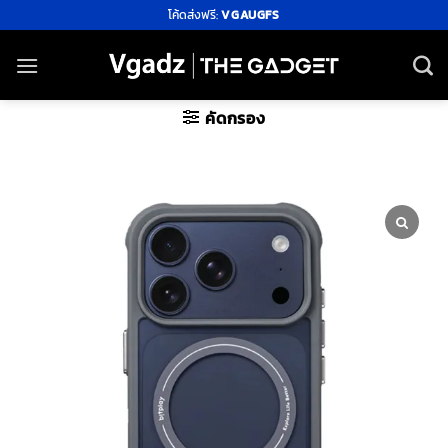
ข้าม
โค้ดส่งฟรี:
VGAUGFS
ไป
ยัง
เนื้อหา
คัดกรอง