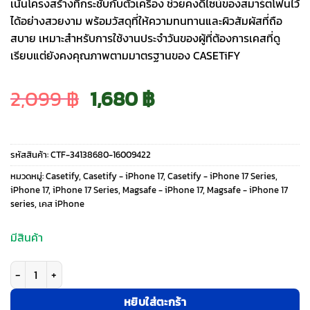
เน้นโครงสร้างที่กระชับกับตัวเครื่อง ช่วยคงดีไซน์ของสมาร์ตโฟนไว้
ได้อย่างสวยงาม พร้อมวัสดุที่ให้ความทนทานและผิวสัมผัสที่ถือ
สบาย เหมาะสำหรับการใช้งานประจำวันของผู้ที่ต้องการเคสที่ดู
เรียบแต่ยังคงคุณภาพตามมาตรฐานของ CASETiFY
Original
Current
2,099
฿
1,680
฿
price
price
รหัสสินค้า:
CTF-34138680-16009422
was:
is:
หมวดหมู่:
Casetify
,
Casetify - iPhone 17
,
Casetify - iPhone 17 Series
,
iPhone 17
,
iPhone 17 Series
,
Magsafe - iPhone 17
,
Magsafe - iPhone 17
series
,
เคส iPhone
2,099 ฿.
1,680 ฿.
มีสินค้า
จำนวน Casetify รุ่น Compact Case - เคส iPhone 17 - ลาย Black Cat's Roo
หยิบใส่ตะกร้า