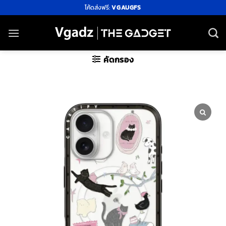
ข้าม
โค้ดส่งฟรี:
VGAUGFS
ไป
ยัง
เนื้อหา
คัดกรอง